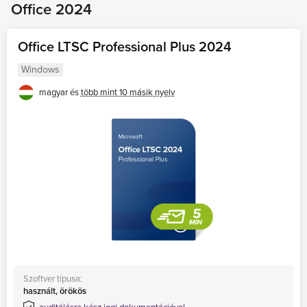
Office 2024
Windows 10
Kompatibilitás
Windows 8.1, 7
Office LTSC Professional Plus 2024
Windows Server
Windows
2019, 2022
magyar és
több mint 10 másik nyelv
Windows Server
2016, 2012
Támogatás vége
10.2026
10.2025
1
Szoftver típusa:
használt, örökös