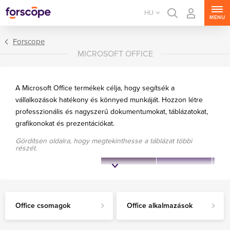
HU
MENU
Forscope
MICROSOFT OFFICE
A Microsoft Office termékek célja, hogy segítsék a
vállalkozások hatékony és könnyed munkáját. Hozzon létre
professzionális és nagyszerű dokumentumokat, táblázatokat,
grafikonokat és prezentációkat.
Gördítsen oldalra, hogy megtekinthesse a táblázat többi
Office csomagok
részét.
Office alkalmazások
Office 2021
Office 2019
Of
Klasszikus Office-
alkalmazások
Office csomagok
Office alkalmazások
Windows 11