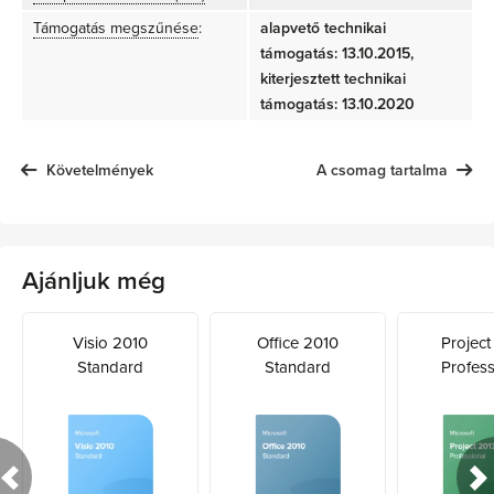
Támogatás megszűnése
:
alapvető technikai
támogatás: 13.10.2015,
kiterjesztett technikai
támogatás: 13.10.2020
Követelmények
A csomag tartalma
Ajánljuk még
Visio 2010
Office 2010
Project
Standard
Standard
Profess