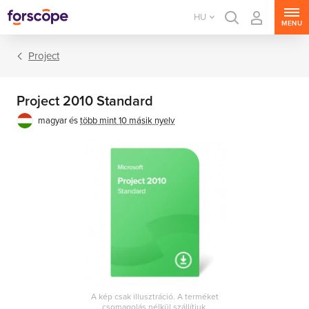
HU
MENU
Project
Project 2010 Standard
magyar és
több mint 10 másik nyelv
Office csomagok
Office alkalmazások
A kép csak illusztráció. A terméket
csomagolás nélkül szállítjuk.