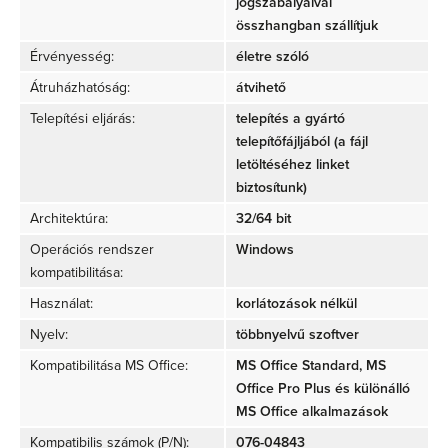
jogszabályaival
összhangban szállítjuk
Érvényesség:
életre szóló
Átruházhatóság:
átvihető
Telepítési eljárás:
telepítés a gyártó
telepítőfájljából (a fájl
letöltéséhez linket
biztosítunk)
Architektúra:
32/64 bit
Operációs rendszer
Windows
kompatibilitása:
Használat:
korlátozások nélkül
Nyelv:
többnyelvű szoftver
Kompatibilitása MS Office:
MS Office Standard, MS
Office Pro Plus és különálló
MS Office alkalmazások
Kompatibilis számok (P/N)
:
076-04843