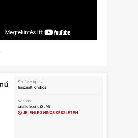
Szoftver típusa:
onú
használt, örökös
Variáns:
önálló licenc (SLM)
JELENLEG NINCS KÉSZLETEN