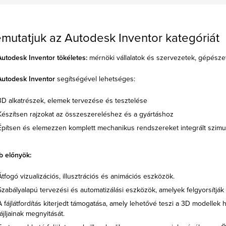
mutatjuk az Autodesk Inventor kategóriát
utodesk Inventor tökéletes:
mérnöki vállalatok és szervezetek, gépészet
Autodesk Inventor
segítségével lehetséges:
3D alkatrészek, elemek tervezése és tesztelése
Készítsen rajzokat az összeszereléshez és a gyártáshoz
Építsen és elemezzen komplett mechanikus rendszereket integrált szimul
b előnyök:
Átfogó vizualizációs, illusztrációs és animációs eszközök.
Szabályalapú tervezési és automatizálási eszközök, amelyek felgyorsítják
A fájlátfordítás kiterjedt támogatása, amely lehetővé teszi a 3D modellek 
fájljainak megnyitását.