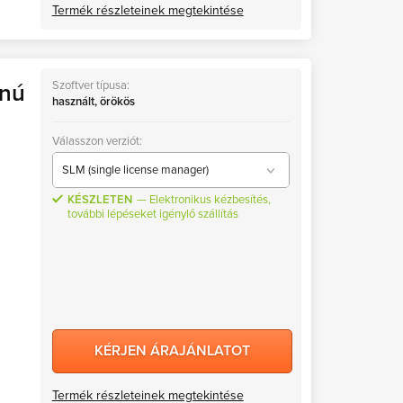
Termék részleteinek megtekintése
Szoftver típusa:
onú
használt, örökös
Válasszon verziót:
SLM (single license manager)
KÉSZLETEN
Elektronikus kézbesítés,
önálló licenc (SLM)
további lépéseket igénylő szállítás
hálózati licenc (NLM)
KÉRJEN ÁRAJÁNLATOT
Termék részleteinek megtekintése