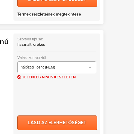
Termék részleteinek megtekintése
Szoftver típusa:
onú
használt, örökös
Válasszon verziót:
hálózati licenc (NLM)
JELENLEG NINCS KÉSZLETEN
hálózati licenc (NLM)
önálló licenc (SLM)
LÁSD AZ ELÉRHETŐSÉGET