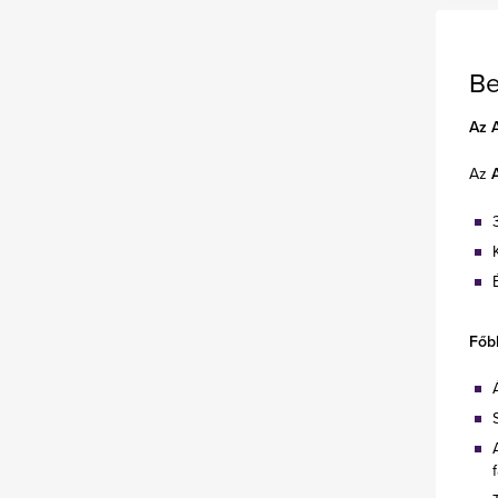
Be
Az A
Az
Főb