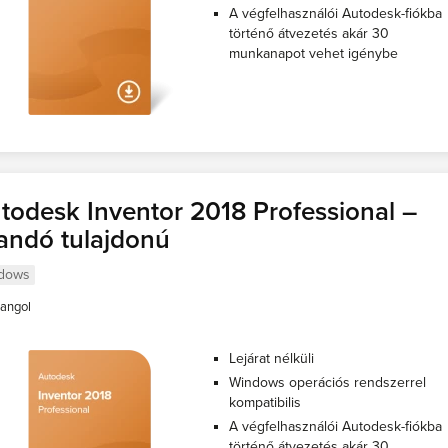
A végfelhasználói Autodesk-fiókba
történő átvezetés akár 30
munkanapot vehet igénybe
todesk Inventor 2018 Professional –
landó tulajdonú
dows
angol
Lejárat nélküli
Windows operációs rendszerrel
kompatibilis
A végfelhasználói Autodesk-fiókba
történő átvezetés akár 30