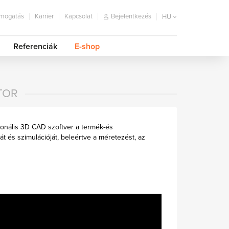
mogatás
Karrier
Kapcsolat
Bejelentkezés
HU
Referenciák
E-shop
TOR
zionális 3D CAD szoftver a termék-és
 és szimulációját, beleértve a méretezést, az