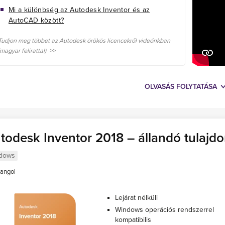
Mi a különbség az Autodesk Inventor és az
AutoCAD között?
Tudjon meg többet az Autodesk örökös licencekről videónkban
(magyar felirattal) >>
OLVASÁS FOLYTATÁSA
todesk Inventor 2018 – állandó tulajd
dows
angol
Lejárat nélküli
Windows operációs rendszerrel
kompatibilis