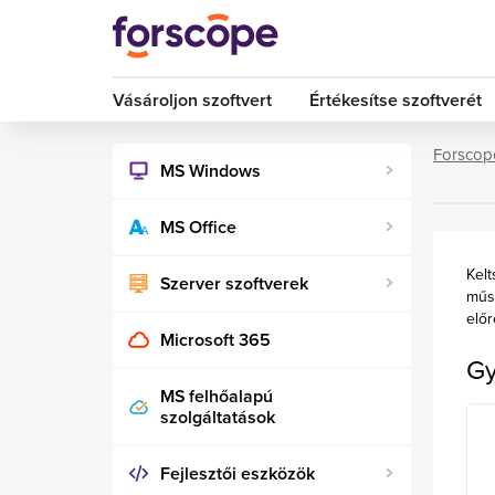
Vásároljon szoftvert
Értékesítse szoftverét
Forscop
MS Windows
MS Office
Kelt
Szerver szoftverek
műsz
előr
Microsoft 365
Gy
MS felhőalapú
szolgáltatások
Fejlesztői eszközök