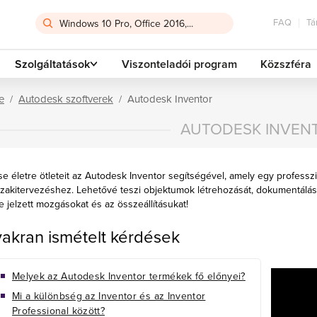
FAQ
Tá
Szolgáltatások
Viszonteladói program
Közszféra
e
Autodesk szoftverek
Autodesk Inventor
AUTODESK INVEN
se életre ötleteit az Autodesk Inventor segítségével, amely egy profess
akitervezéshez. Lehetővé teszi objektumok létrehozását, dokumentálását
e jelzett mozgásokat és az összeállításukat!
akran ismételt kérdések
Melyek az Autodesk Inventor termékek fő előnyei?
Mi a különbség az Inventor és az Inventor
Professional között?