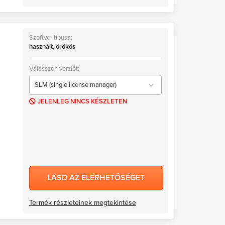
Szoftver típusa:
használt, örökös
Válasszon verziót:
SLM (single license manager)
JELENLEG NINCS KÉSZLETEN
önálló licenc (SLM)
hálózati licenc (NLM)
LÁSD AZ ELÉRHETŐSÉGET
Termék részleteinek megtekintése