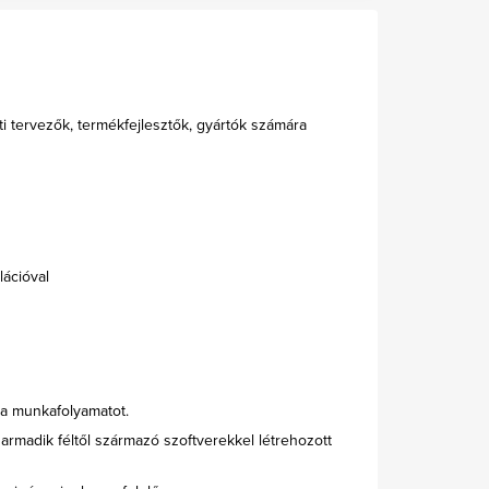
i tervezők, termékfejlesztők, gyártók számára
ációval
 a munkafolyamatot.
harmadik féltől származó szoftverekkel létrehozott