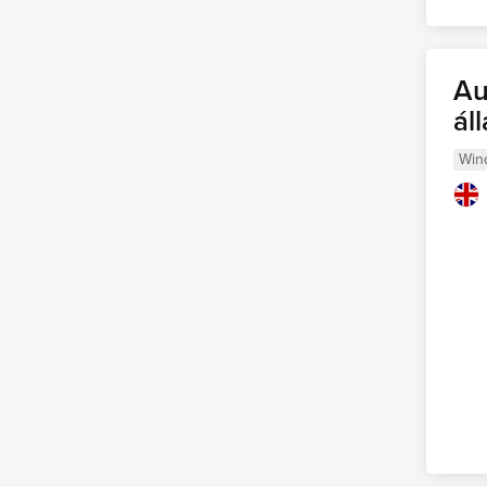
Au
ál
Win