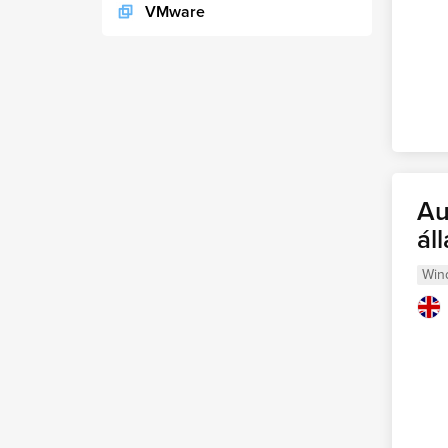
VMware
Au
ál
Win