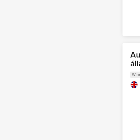
Au
ál
Win