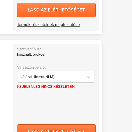
LÁSD AZ ELÉRHETŐSÉGET
Termék részleteinek megtekintése
Szoftver típusa:
használt, örökös
Válasszon verziót:
hálózati licenc (NLM)
JELENLEG NINCS KÉSZLETEN
hálózati licenc (NLM)
önálló licenc (SLM)
LÁSD AZ ELÉRHETŐSÉGET