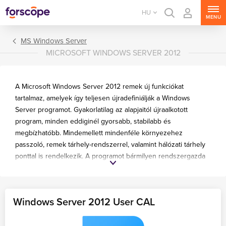
HU
MENU
MS Windows Server
MICROSOFT WINDOWS SERVER 2012
A Microsoft Windows Server 2012 remek új funkciókat
tartalmaz, amelyek így teljesen újradefiniálják a Windows
Server programot. Gyakorlatilag az alapjaitól újraalkotott
program, minden eddiginél gyorsabb, stabilabb és
megbízhatóbb. Mindemellett mindenféle környezehez
passzoló, remek tárhely-rendszerrel, valamint hálózati tárhely
ponttal is rendelkezik. A programot bármilyen rendszergazda
MS Windows Server
könnyen tudja kezelni!
MS SQL Server
MS Exchange Server
Windows Server 2012 User CAL
MS SharePoint Server
MS Project Server