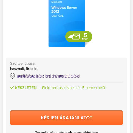
MS Skype for Business Server
MS System Center
Server CALs
Szoftver típusa:
használt, örökös
auditálásra kész jogi dokumentációval
KÉSZLETEN
Elektronikus kézbesítés 5 percen belül
KÉRJEN ÁRAJÁNLATOT
Termék részleteinek megtekintése