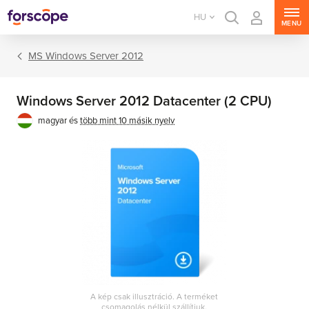
HU
MENU
MS Windows Server 2012
Windows Server 2012 Datacenter (2 CPU)
magyar és
több mint 10 másik nyelv
MS Windows Server
MS SQL Server
MS Exchange Server
MS SharePoint Server
A kép csak illusztráció. A terméket
MS Project Server
csomagolás nélkül szállítjuk.