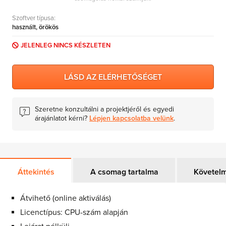
MS Skype for Business Server
Szoftver típusa:
MS System Center
használt, örökös
Server CALs
JELENLEG NINCS KÉSZLETEN
LÁSD AZ ELÉRHETŐSÉGET
Szeretne konzultálni a projektjéről és egyedi
árajánlatot kérni?
Lépjen kapcsolatba velünk
.
Áttekintés
A csomag tartalma
Követel
Átvihető (online aktiválás)
Licenctípus: CPU-szám alapján