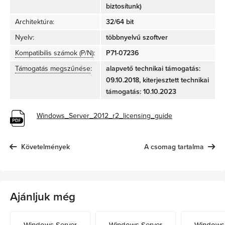
biztosítunk)
Architektúra:
32/64 bit
Nyelv:
többnyelvű szoftver
Kompatibilis számok (P/N)
:
P71-07236
Támogatás megszűnése
:
alapvető technikai támogatás:
09.10.2018, kiterjesztett technikai
támogatás: 10.10.2023
Windows_Server_2012_r2_licensing_guide
Követelmények
A csomag tartalma
Ajánljuk még