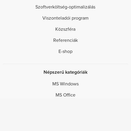
Szoftverköltség-optimalizálás
Viszonteladói program
Közszféra
Referenciák
E-shop
Népszerű kategóriák
MS Windows
MS Office
Szerver szoftverek
Autodesk szoftverek
Design szoftverek