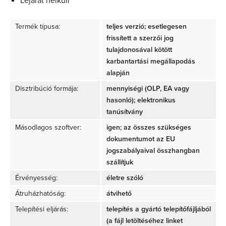
Lejárat nélküli
Termék típusa:
teljes verzió; esetlegesen
frissített a szerzői jog
tulajdonosával kötött
karbantartási megállapodás
alapján
Disztribúció formája:
mennyiségi (OLP, EA vagy
hasonló); elektronikus
tanúsítvány
Másodlagos szoftver:
igen; az összes szükséges
dokumentumot az EU
jogszabályaival összhangban
szállítjuk
Érvényesség:
életre szóló
Átruházhatóság:
átvihető
Telepítési eljárás:
telepítés a gyártó telepítőfájljából
(a fájl letöltéséhez linket