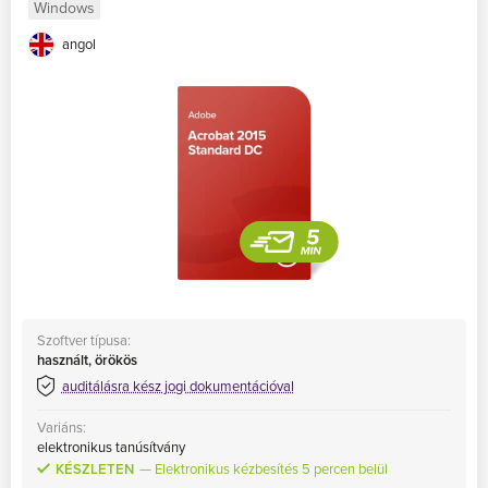
portfóliónkban (például Photoshop CS6, Illustrator CS6 stb.)?
Windows
Vagy vannak olyan Adobe-termékei, amelyekre már nincs
angol
szüksége, és szeretné eladni?
Vegye fel velünk a kapcsolatot
,
talán tudunk segíteni Önnek!
Adobe
3ds Max
Szoftver típusa:
használt, örökös
auditálásra kész jogi dokumentációval
Variáns:
elektronikus tanúsítvány
KÉSZLETEN
Elektronikus kézbesítés 5 percen belül