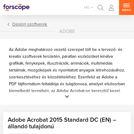
HU
MENU
Design szoftverek
ADOBE
Az Adobe meghatározó vezető szerepet tölt be a tervező- és
kreatív szoftverek területén, páratlan eszközöket kínálva
grafikák, fényképek, illusztrációk, animációk, multimédiás
tartalmak, mozgóképek és nyomtatott anyagok létrehozásához,
szerkesztéséhez és közzétételéhez. Ezenfelül az Adobe a
PDF fájlformátum feltalálója és tulajdonosa, amelyet elsősorban
kiemelkedő termékén, az Adobe Acrobat-on keresztül kezel.
Ez az átfogó alkalmazáscsalád lehetővé teszi a felhasználók
számára a PDF-fájlok kivételesen egyszerű és hatékony
megtekintését, szerkesztését, létrehozását, nyomtatását és
kezelését.
Adobe Acrobat 2015 Standard DC (EN) –
állandó tulajdonú
Érdekli olyan Adobe-termékek, amelyeket nem talál a