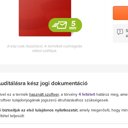
S
á
A kép csak illusztráció. A terméket csomagolás
nélkül szállítjuk.
uditálásra kész jogi dokumentáció
ivel ez a termék
használt szoftver
, a törvény
4 feltételt
határoz meg, ame
zoftver tulajdonjogának jogszerű átruházásához szükségesek.
i biztosítjuk az első tulajdonos nyilatkozatát
, amely megerősíti, hogy min
ltétel teljesült: