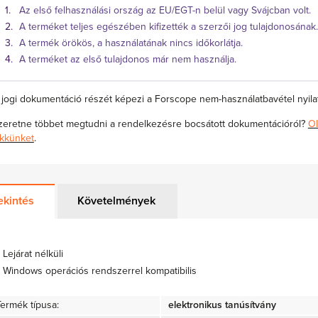
Az első felhasználási ország az EU/EGT-n belül vagy Svájcban volt.
A terméket teljes egészében kifizették a szerzői jog tulajdonosának.
A termék örökös, a használatának nincs időkorlátja.
A terméket az első tulajdonos már nem használja.
 jogi dokumentáció részét képezi a Forscope nem-használatbavétel nyilat
zeretne többet megtudni a rendelkezésre bocsátott dokumentációról?
Ol
ikkünket
.
ekintés
Követelmények
Lejárat nélküli
Windows operációs rendszerrel kompatibilis
Termék típusa:
elektronikus tanúsítvány