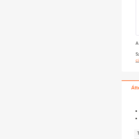
A
S
c
Átt