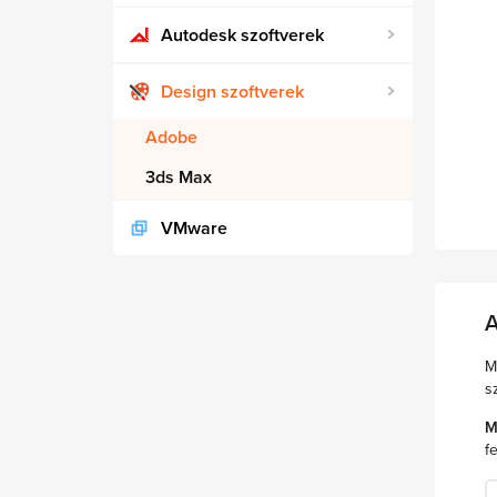
Autodesk szoftverek
Design szoftverek
Adobe
3ds Max
VMware
A
M
s
M
fe