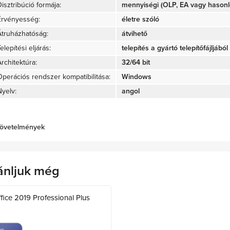
isztribúció formája:
mennyiségi (OLP, EA vagy hasonló
Érvényesség:
életre szóló
Átruházhatóság:
átvihető
elepítési eljárás:
telepítés a gyártó telepítőfájljából 
rchitektúra:
32/64 bit
Operációs rendszer kompatibilitása:
Windows
Nyelv:
angol
övetelmények
ánljuk még
fice 2019 Professional Plus