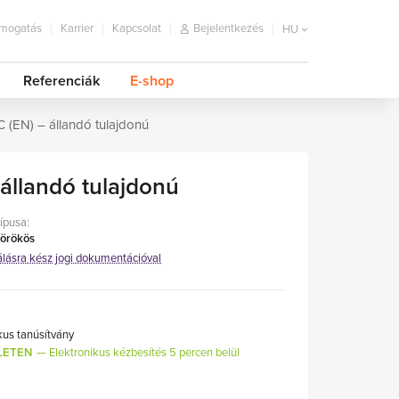
mogatás
Karrier
Kapcsolat
Bejelentkezés
HU
Referenciák
E-shop
(EN) – állandó tulajdonú
állandó tulajdonú
típusa:
 örökös
álásra kész jogi dokumentációval
kus tanúsítvány
LETEN
Elektronikus kézbesítés 5 percen belül