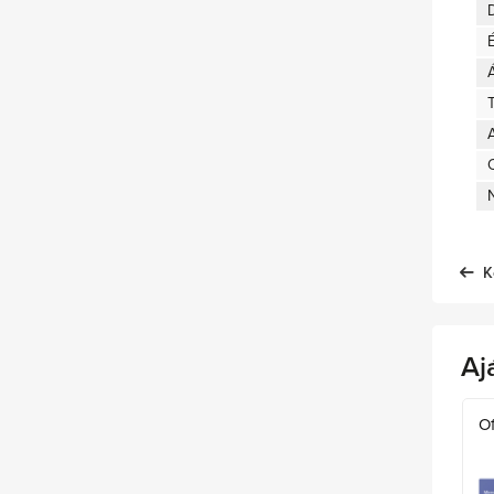
D
T
A
K
Aj
Of