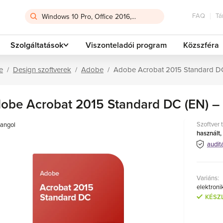
FAQ
Tá
Szolgáltatások
Viszonteladói program
Közszféra
e
Design szoftverek
Adobe
Adobe Acrobat 2015 Standard DC 
obe Acrobat 2015 Standard DC (EN) – 
Szoftver 
angol
használt,
audit
Variáns:
elektroni
KÉSZ