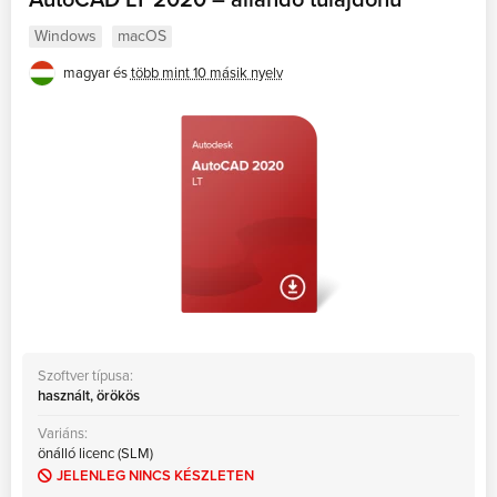
AutoCAD LT 2020 – állandó tulajdonú
Windows
macOS
magyar és
több mint 10 másik nyelv
Szoftver típusa:
használt, örökös
Variáns:
önálló licenc (SLM)
JELENLEG NINCS KÉSZLETEN