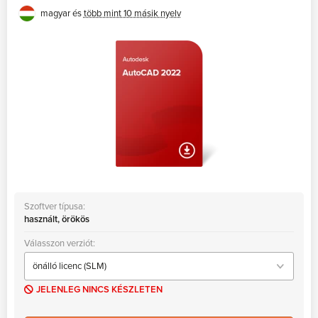
magyar és
több mint 10 másik nyelv
Szoftver típusa:
használt, örökös
Válasszon verziót:
JELENLEG NINCS KÉSZLETEN