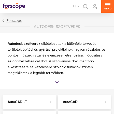
HU
MENU
Forscope
AUTODESK SZOFTVEREK
Autodesk
szoftverek
elkötelezettek a különféle tervezési
területek építési és gyártási projektjeinek nagyon részletes és
pontos műszaki rajzai és elemzései létrehozása, módosítása
és optimalizálása céljából. A szabványos dokumentáció
elkészítésére és kezelésére szolgáló funkciók szintén
megtalálhatók a legtöbb termékben.
Gyakran ismételt kérdések
Lejárati dátum nélküli Autodesk termékek:
AutoCAD LT
AutoCAD
Mennyit spórolok egy előfizetéshez képest?
Hogyan kínálhat örök Autodesk termékeket?