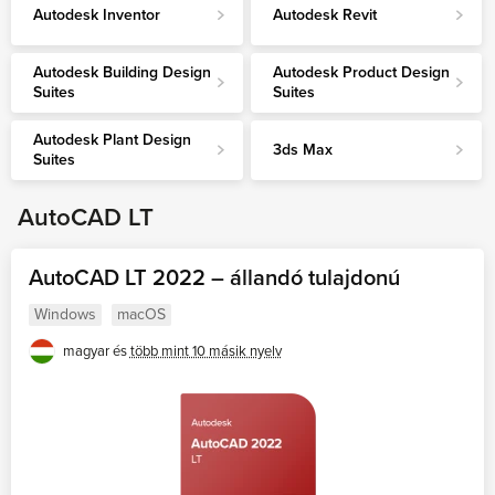
Autodesk Inventor
Autodesk Revit
Átruházhatók-e az Autodesk lejárat nélküli
AutoCAD LT
termékei?
AutoCAD
Autodesk Building Design
Autodesk Product Design
Milyen alkalmazásokat kínálnak a különböző
Suites
Suites
Autodesk Inventor
Autodesk Design szoftvercsomagok?
Autodesk Revit
Autodesk Plant Design
3ds Max
Suites
Autodesk Building Design Suites
Autodesk Product Design Suites
AutoCAD LT
Autodesk Plant Design Suites
3ds Max
AutoCAD LT 2022 – állandó tulajdonú
Windows
macOS
magyar és
több mint 10 másik nyelv
OLVASÁS FOLYTATÁSA