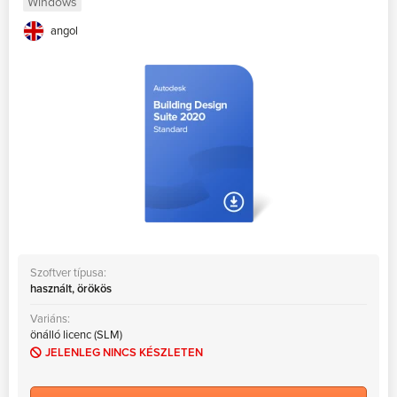
Windows
angol
Szoftver típusa:
használt, örökös
Variáns:
önálló licenc (SLM)
JELENLEG NINCS KÉSZLETEN