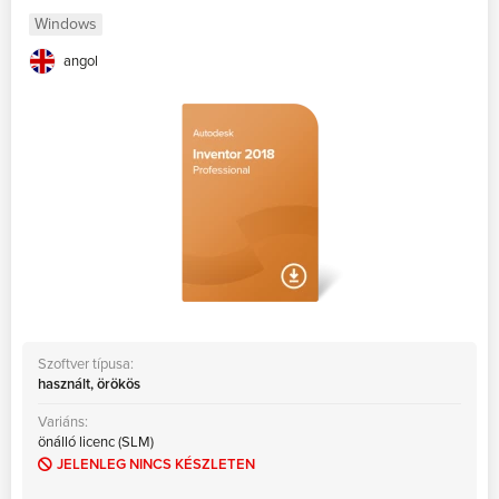
Windows
angol
Szoftver típusa:
használt, örökös
Variáns:
önálló licenc (SLM)
JELENLEG NINCS KÉSZLETEN