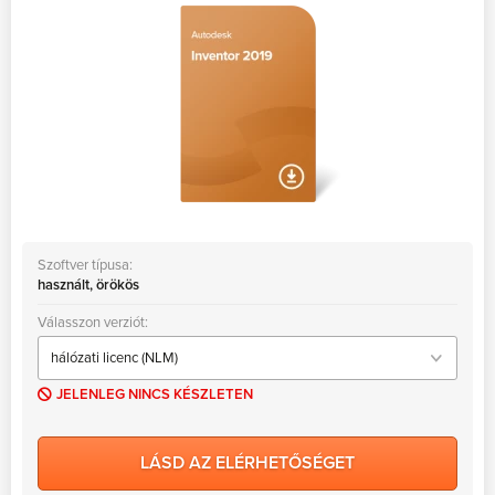
Szoftver típusa:
használt, örökös
Válasszon verziót:
JELENLEG NINCS KÉSZLETEN
LÁSD AZ ELÉRHETŐSÉGET