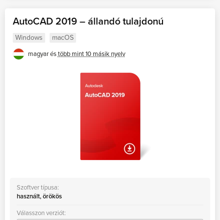
AutoCAD 2019 – állandó tulajdonú
Windows
macOS
magyar és
több mint 10 másik nyelv
Szoftver típusa:
használt, örökös
Válasszon verziót: