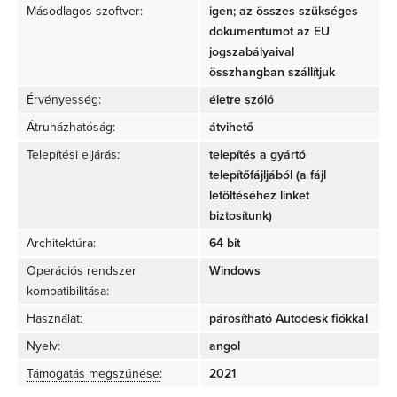
Másodlagos szoftver:
igen; az összes szükséges
dokumentumot az EU
jogszabályaival
összhangban szállítjuk
Érvényesség:
életre szóló
Átruházhatóság:
átvihető
Telepítési eljárás:
telepítés a gyártó
telepítőfájljából (a fájl
letöltéséhez linket
biztosítunk)
Architektúra:
64 bit
Operációs rendszer
Windows
kompatibilitása:
Használat:
párosítható Autodesk fiókkal
Nyelv:
angol
Támogatás megszűnése
:
2021