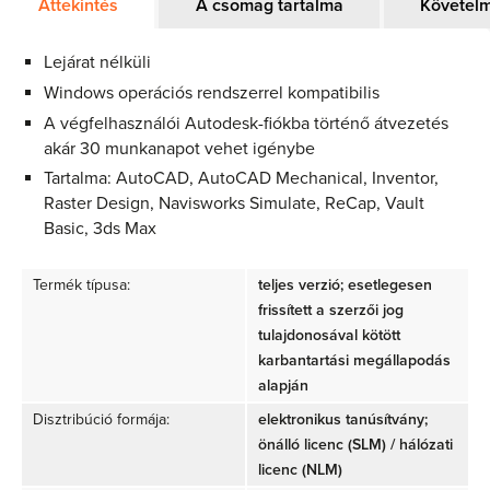
Áttekintés
A csomag tartalma
Követel
Lejárat nélküli
Windows operációs rendszerrel kompatibilis
A végfelhasználói Autodesk-fiókba történő átvezetés
akár 30 munkanapot vehet igénybe
Tartalma: AutoCAD, AutoCAD Mechanical, Inventor,
Raster Design, Navisworks Simulate, ReCap, Vault
Basic, 3ds Max
Termék típusa:
teljes verzió; esetlegesen
frissített a szerzői jog
tulajdonosával kötött
karbantartási megállapodás
alapján
Disztribúció formája:
elektronikus tanúsítvány;
önálló licenc (SLM) / hálózati
licenc (NLM)