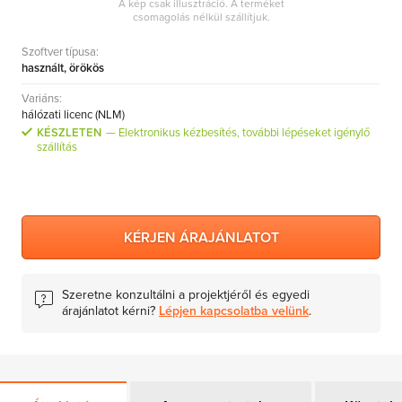
A kép csak illusztráció. A terméket
csomagolás nélkül szállítjuk.
AutoCAD LT
Szoftver típusa:
AutoCAD
használt, örökös
Autodesk Inventor
Variáns:
Autodesk Revit
hálózati licenc (NLM)
KÉSZLETEN
Elektronikus kézbesítés, további lépéseket igénylő
Autodesk Building Design Suites
szállítás
Autodesk Product Design Suites
Autodesk Plant Design Suites
3ds Max
KÉRJEN ÁRAJÁNLATOT
Szeretne konzultálni a projektjéről és egyedi
árajánlatot kérni?
Lépjen kapcsolatba velünk
.