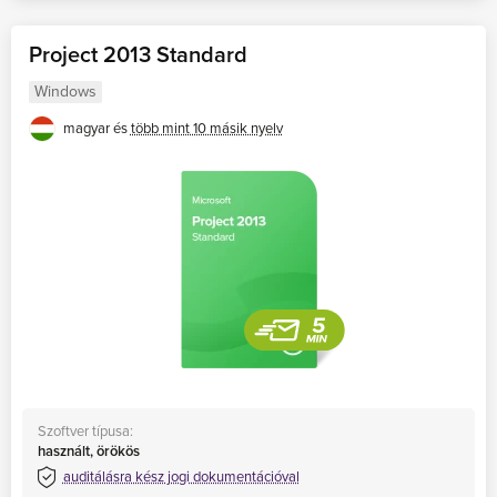
Project 2013 Standard
Windows
magyar és
több mint 10 másik nyelv
Szoftver típusa:
használt, örökös
auditálásra kész jogi dokumentációval