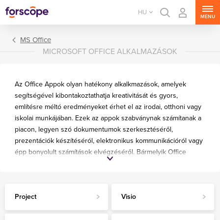
HU
MENU
MS Office
MICROSOFT OFFICE ALKALMAZÁSOK
Az Office Appok olyan hatékony alkalkmazások, amelyek
segítségével kibontakoztathatja kreativitását és gyors,
említésre méltó eredményeket érhet el az irodai, otthoni vagy
iskolai munkájában. Ezek az appok szabványnak számítanak a
piacon, legyen szó dokumentumok szerkesztéséről,
Office csomagok
prezentációk készítéséról, elektronikus kommunikációról vagy
Office alkalmazások
épp bonyolult számítások elvégzéséről. Bármelyik Office
programot kiválaszthatja különálló appként is: Word, Excel,
Visio, Outlook, Access vagy Project. Mindegyik ideális
választás, ha nincs szüksége egy teljes Office csomagra.
Project
Visio
Valósítsa meg elképzeléseit gyorsan és könnyedén!