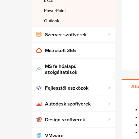
Excel
PowerPoint
Outlook
Szerver szoftverek
Microsoft 365
MS felhőalapú
szolgáltatások
Átt
Fejlesztői eszközök
Autodesk szoftverek
Design szoftverek
VMware