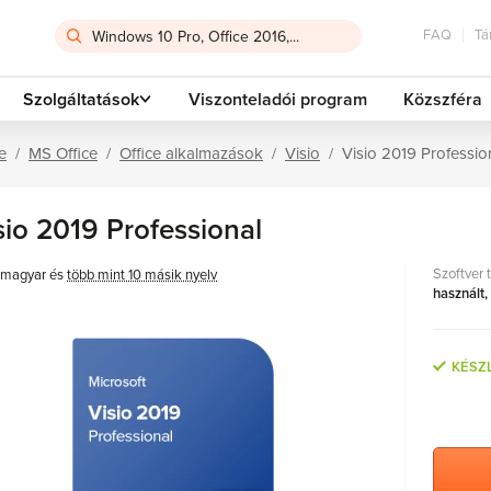
FAQ
Tá
Szolgáltatások
Viszonteladói program
Közszféra
e
MS Office
Office alkalmazások
Visio
Visio 2019 Professio
sio 2019 Professional
Szoftver 
magyar és
több mint 10 másik nyelv
használt,
KÉSZ