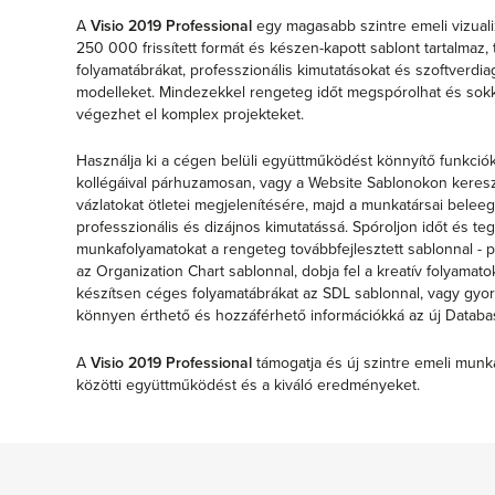
A
Visio 2019 Professional
egy magasabb szintre emeli vizuali
250 000 frissített formát és készen-kapott sablont tartalmaz, 
folyamatábrákat, professzionális kimutatásokat és szoftverdia
modelleket. Mindezekkel rengeteg időt megspórolhat és so
végezhet el komplex projekteket.
Használja ki a cégen belüli együttműködést könnyítő funkció
kollégáival párhuzamosan, vagy a Website Sablonokon keresz
vázlatokat ötletei megjelenítésére, majd a munkatársai beleeg
professzionális és dizájnos kimutatássá. Spóroljon időt és 
munkafolyamatokat a rengeteg továbbfejlesztett sablonnal - pr
az Organization Chart sablonnal, dobja fel a kreatív folyamato
készítsen céges folyamatábrákat az SDL sablonnal, vagy gyo
könnyen érthető és hozzáférhető információkká az új Databa
A
Visio 2019 Professional
támogatja és új szintre emeli munkáj
közötti együttműködést és a kiváló eredményeket.