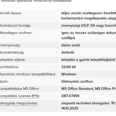
Windows operációs rendszerrel kompatibilis
Termék típusa:
teljes verzió; esetlegesen frissíte
karbantartási megállapodás alap
isztribúció formája:
mennyiségi (OLP, EA vagy hasonló
Másodlagos szoftver:
igen; az összes szükséges doku
szállítjuk
Érvényesség:
életre szóló
Átruházhatóság:
átvihető
elepítési eljárás:
telepítés a gyártó telepítőfájljából 
rchitektúra:
32/64 bit
Operációs rendszer kompatibilitása:
Windows
Nyelv:
többnyelvű szoftver
Kompatibilitása MS Office:
MS Office Standard, MS Office Pr
Kompatibilis számok (P/N)
:
D87-07499
Támogatás megszűnése
:
alapvető technikai támogatás: 10.1
14.10.2025