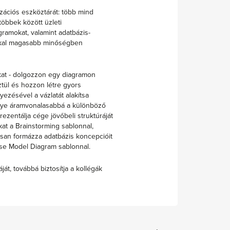
zációs eszköztárát: több mind
többek között üzleti
gramokat, valamint adatbázis-
kkal magasabb minőségben
kat - dolgozzon egy diagramon
tül és hozzon létre gyors
yezésével a vázlatát alakítsa
tegye áramvonalasabbá a különböző
ezentálja cége jövőbeli struktúráját
kat a Brainstorming sablonnal,
rsan formázza adatbázis koncepcióit
se Model Diagram sablonnal.
át, továbbá biztosítja a kollégák