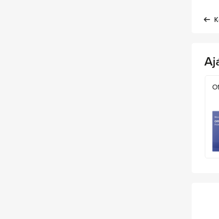
K
Aj
Of