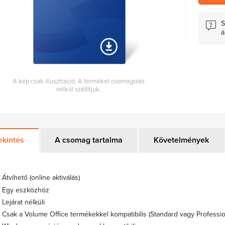
S
á
A kép csak illusztráció. A terméket csomagolás
nélkül szállítjuk.
ekintés
A csomag tartalma
Követelmények
Átvihető (online aktiválás)
Egy eszközhöz
Lejárat nélküli
Csak a Volume Office termékekkel kompatibilis (Standard vagy Professio