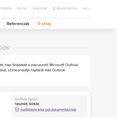
mogatás
Karrier
Kapcsolat
Bejelentkezés
HU
Referenciák
E-shop
OOK
ait, napi feladatait a piacvezető Microsoft Outlook
ókat, szinkronizálja naptárát más Outlook
Szoftver típusa:
használt, örökös
auditálásra kész jogi dokumentációval