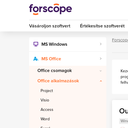
Vásároljon szoftvert
Értékesítse szoftverét
Forscop
MS Windows
MS Office
Office csomagok
Keze
prog
Office alkalmazások
fel
Project
Visio
Ou
Access
Word
Win