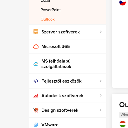
Excel
PowerPoint
Outlook
Szerver szoftverek
Microsoft 365
MS felhőalapú
szolgáltatások
Fejlesztői eszközök
Autodesk szoftverek
Ou
Design szoftverek
Win
VMware