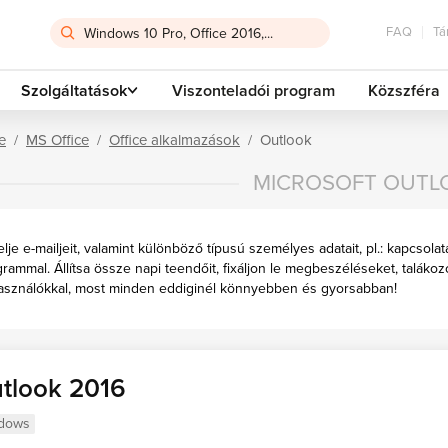
FAQ
Tá
Szolgáltatások
Viszonteladói program
Közszféra
e
MS Office
Office alkalmazások
Outlook
MICROSOFT OUTL
lje e-mailjeit, valamint különböző típusú személyes adatait, pl.: kapcsolat
rammal. Állítsa össze napi teendőit, fixáljon le megbeszéléseket, talákoz
használókkal, most minden eddiginél könnyebben és gyorsabban!
tlook 2016
dows