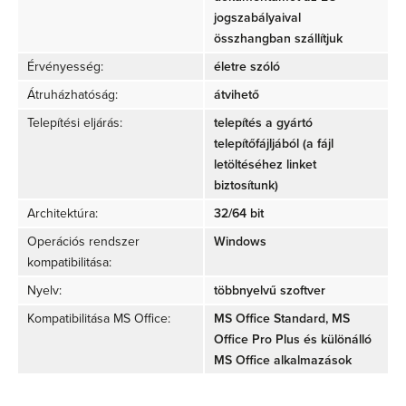
jogszabályaival
összhangban szállítjuk
Érvényesség:
életre szóló
Átruházhatóság:
átvihető
Telepítési eljárás:
telepítés a gyártó
telepítőfájljából (a fájl
letöltéséhez linket
biztosítunk)
Architektúra:
32/64 bit
Operációs rendszer
Windows
kompatibilitása:
Nyelv:
többnyelvű szoftver
Kompatibilitása MS Office:
MS Office Standard, MS
Office Pro Plus és különálló
MS Office alkalmazások