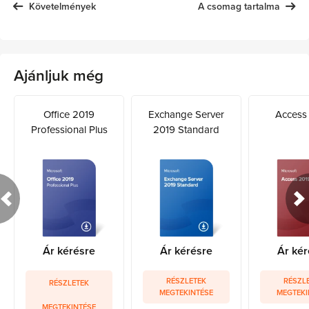
Követelmények
A csomag tartalma
Ajánljuk még
Office 2019
Exchange Server
Access
Professional Plus
2019 Standard
Ár kérésre
Ár kérésre
Ár kér
RÉSZLETEK
RÉSZL
RÉSZLETEK
MEGTEKINTÉSE
MEGTEKI
MEGTEKINTÉSE