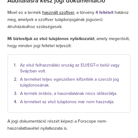
Auditálásra kész jogi dokumentáció
Mivel ez a termék
használt szoftver
, a törvény
4 feltételt
határoz
meg, amelyek a szoftver tulajdonjogának jogszerű
átruházásához szükségesek.
Mi biztosítjuk az első tulajdonos nyilatkozatát
, amely megerősíti,
hogy minden jogi feltétel teljesült:
Az első felhasználási ország az EU/EGT-n belül vagy
Svájcban volt.
A terméket teljes egészében kifizették a szerzői jog
tulajdonosának.
A termék örökös, a használatának nincs időkorlátja.
A terméket az első tulajdonos már nem használja.
A jogi dokumentáció részét képezi a Forscope nem-
használatbavétel nyilatkozata is.