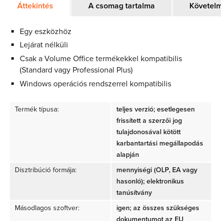
Áttekintés
A csomag tartalma
Követel
Egy eszközhöz
Lejárat nélküli
Csak a Volume Office termékekkel kompatibilis
(Standard vagy Professional Plus)
Windows operációs rendszerrel kompatibilis
Termék típusa:
teljes verzió; esetlegesen
frissített a szerzői jog
tulajdonosával kötött
karbantartási megállapodás
alapján
Disztribúció formája:
mennyiségi (OLP, EA vagy
hasonló); elektronikus
tanúsítvány
Másodlagos szoftver:
igen; az összes szükséges
dokumentumot az EU