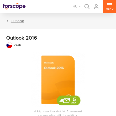
HU
MENU
Outlook
Outlook 2016
cseh
Office csomagok
Office alkalmazások
A kép csak illusztráció. A terméket
csomagolás nélkül szállítjuk.