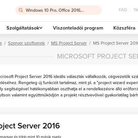
FAQ
Tá
Szolgáltatások
Viszonteladói program
Közszféra
e
Szerver szoftverek
MS Project Server
MS Project Server 201
MICROSOFT PROJECT SE
crosoft Project Server 2016 ideális választás vállalkozók, cégvezetők sz
léséhez. Rengeteg új funkciót tartalmaz, mint pl. a "project wizard exper
y segítségével hatékonyabban oszthatja el a rendelkezésre álló erőforr
yítson valamint együttműködjön a projekt résztvevőivel gyakorlatilag bár
oject Server 2016
magyar és
több mint 10 másik nyelv