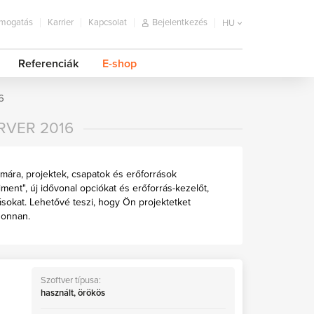
mogatás
Karrier
Kapcsolat
Bejelentkezés
HU
Referenciák
E-shop
6
RVER 2016
ámára, projektek, csapatok és erőforrások
iment", új idővonal opciókat és erőforrás-kezelőt,
ásokat. Lehetővé teszi, hogy Ön projektetket
honnan.
Szoftver típusa:
használt, örökös