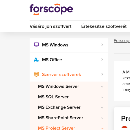
Vásároljon szoftvert
Értékesítse szoftverét
Forscop
MS Windows
MS Office
A Mi
Szerver szoftverek
keze
amel
MS Windows Server
irán
MS SQL Server
MS Exchange Server
Pr
MS SharePoint Server
MS Project Server