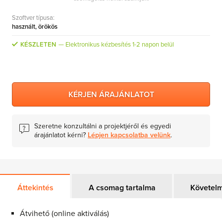
MS Skype for Business Server
Szoftver típusa:
MS System Center
használt, örökös
Server CALs
KÉSZLETEN
Elektronikus kézbesítés 1-2 napon belül
KÉRJEN ÁRAJÁNLATOT
Szeretne konzultálni a projektjéről és egyedi
árajánlatot kérni?
Lépjen kapcsolatba velünk
.
Áttekintés
A csomag tartalma
Követel
Átvihető (online aktiválás)