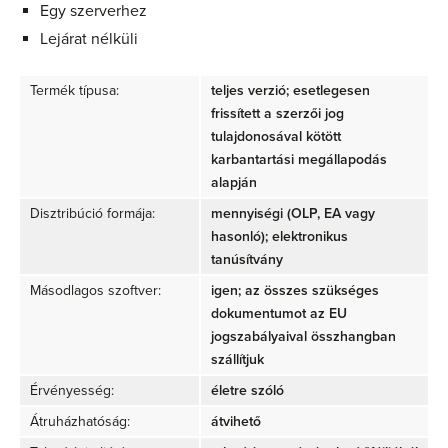
Egy szerverhez
Lejárat nélküli
Termék típusa:
teljes verzió; esetlegesen
frissített a szerzői jog
tulajdonosával kötött
karbantartási megállapodás
alapján
Disztribúció formája:
mennyiségi (OLP, EA vagy
hasonló); elektronikus
tanúsítvány
Másodlagos szoftver:
igen; az összes szükséges
dokumentumot az EU
jogszabályaival összhangban
szállítjuk
Érvényesség:
életre szóló
Átruházhatóság:
átvihető