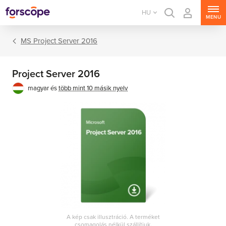
HU
MENU
MS Project Server 2016
Project Server 2016
magyar és
több mint 10 másik nyelv
MS Windows Server
MS SQL Server
MS Exchange Server
MS SharePoint Server
A kép csak illusztráció. A terméket
MS Project Server
csomagolás nélkül szállítjuk.