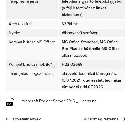
Telepítési eljárás:
telepítés a gyártó telepítőfájljából
(a fájl letöltéséhez linket
biztosítunk)
Architektúra:
32/64 bit
Nyelv:
többnyelvű szoftver
Kompatibilitása MS Office:
MS Office Standard, MS Office
Pro Plus és különálló MS Office
alkalmazások
Kompatibilis számok (P/N)
:
H22-02689
Támogatás megszűnése
:
alapvető technikai támogatás:
13.07.2021, kiterjesztett technikai
támogatás: 14.07.2026
Microsoft Project Server 2016 _ Licensing
Követelmények
A csomag tartalma