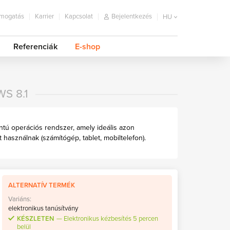
mogatás
Karrier
Kapcsolat
Bejelentkezés
HU
Referenciák
E-shop
S 8.1
ntú operációs rendszer, amely ideális azon
használnak (számítógép, tablet, mobiltelefon).
ALTERNATÍV TERMÉK
Variáns:
elektronikus tanúsítvány
KÉSZLETEN
Elektronikus kézbesítés 5 percen
belül