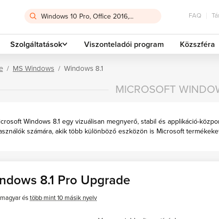
FAQ
Tá
Szolgáltatások
Viszonteladói program
Közszféra
e
MS Windows
Windows 8.1
MICROSOFT WINDOW
crosoft Windows 8.1 egy vizuálisan megnyerő, stabil és applikáció-közpo
asználók számára, akik több különböző eszközön is Microsoft termékeket 
ndows 8.1 Pro Upgrade
magyar és
több mint 10 másik nyelv