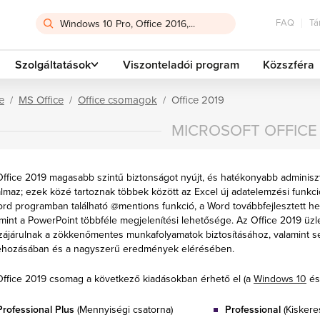
FAQ
Tá
Szolgáltatások
Viszonteladói program
Közszféra
e
MS Office
Office csomagok
Office 2019
MICROSOFT OFFICE
ffice 2019 magasabb szintű biztonságot nyújt, és hatékonyabb adminisztr
almaz; ezek közé tartoznak többek között az Excel új adatelemzési funkció
rd programban található @mentions funkció, a Word továbbfejlesztett hel
mint a PowerPoint többféle megjelenítési lehetősége. Az Office 2019 üzle
ájárulnak a zökkenőmentes munkafolyamatok biztosításához, valamint seg
rehozásában és a nagyszerű eredmények elérésében.
Office 2019 csomag a következő kiadásokban érhető el (a
Windows 10
és
Professional Plus
(Mennyiségi csatorna)
Professional
(Kiskere