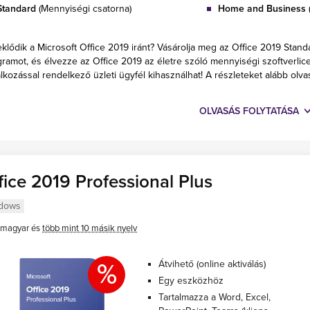
Standard
(Mennyiségi csatorna)
Home and Business
(
klődik a Microsoft Office 2019 iránt? Vásárolja meg az Office 2019 Stand
ramot, és élvezze az Office 2019 az életre szóló mennyiségi szoftverlic
alkozással rendelkező üzleti ügyfél kihasználhat! A részleteket alább olvas
OLVASÁS FOLYTATÁSA
fice 2019 Professional Plus
dows
magyar és
több mint 10 másik nyelv
%
Átvihető (online aktiválás)
Egy eszközhöz
Tartalmazza a Word, Excel,