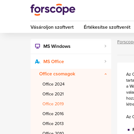
Vásároljon szoftvert
Értékesítse szoftverét
Forscop
MS Windows
MS Office
Office csomagok
Az O
tart
Office 2024
a Wo
vala
Office 2021
hozz
Office 2019
lét
Office 2016
Az 
Office 2013
Office 2010