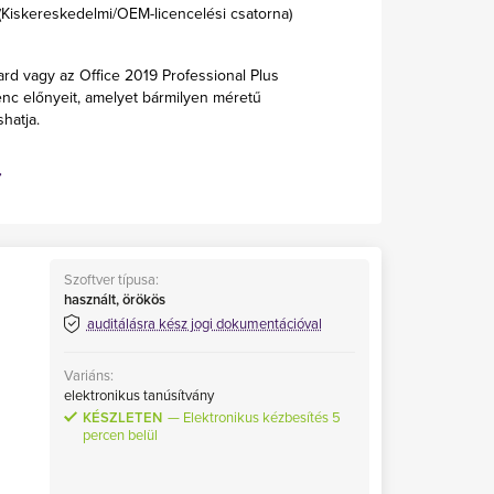
Kiskereskedelmi/OEM-licencelési csatorna)
ard vagy az Office 2019 Professional Plus
enc előnyeit, amelyet bármilyen méretű
hatja.
Szoftver típusa:
használt, örökös
auditálásra kész jogi dokumentációval
Variáns:
elektronikus tanúsítvány
KÉSZLETEN
Elektronikus kézbesítés 5
percen belül