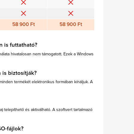
58 900 Ft
58 900 Ft
 is futtatható?
nálata hivatalosan nem támogatott. Ezek a Windows
is biztosítják?
 minden termékét elektronikus formában kínáljuk. A
telepíthető és aktiválható. A szoftvert tartalmazó
SO-fájlok
?