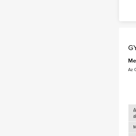
GY
Me
Az O
A
a
M