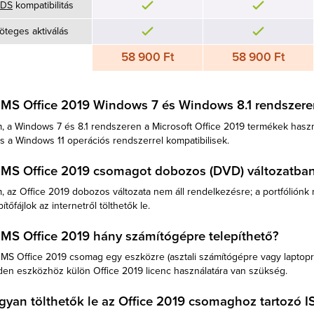
DS
kompatibilitás
öteges aktiválás
58 900 Ft
58 900 Ft
 MS Office 2019 Windows 7 és Windows 8.1 rendszeren
, a Windows 7 és 8.1 rendszeren a Microsoft Office 2019 termékek hasz
s a Windows 11 operációs rendszerrel kompatibilisek.
 MS Office 2019 csomagot dobozos (DVD) változatban 
 az Office 2019 dobozos változata nem áll rendelkezésre; a portfóliónk
pítőfájlok az internetről tölthetők le.
 MS Office 2019 hány számítógépre telepíthető?
MS Office 2019 csomag egy eszközre (asztali számítógépre vagy laptopra) 
den eszközhöz külön Office 2019 licenc használatára van szükség.
gyan
tölthetők le az Office 2019 csomaghoz tartozó I