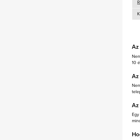
R
K
Az
Nem
10 é
Az
Nem,
tele
Az
Egy 
min
Ho