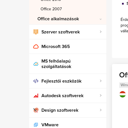
Office 2007
Office alkalmazások
Érde
prog
váll
Szerver szoftverek
Microsoft 365
MS felhőalapú
szolgáltatások
Of
Fejlesztői eszközök
Win
Autodesk szoftverek
Design szoftverek
VMware