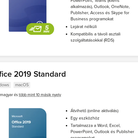
PowerPoint, Teams (kliens
alkalmazás), Outlook, OneNote,
Publisher, Access és Skype for
Business programokat
Lejárat nélküli
Kompatibilis a távoli asztali
szolgáltatásokkal (RDS)
fice 2019 Standard
dows
macOS
magyar és
több mint 10 másik nyelv
Átvihető (online aktiválás)
Egy eszközhöz
Tartalmazza a Word, Excel,
PowerPoint, Outlook és Publisher
programokat