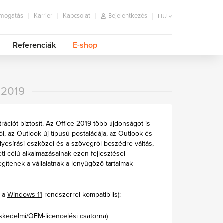
mogatás
Karrier
Kapcsolat
Bejelentkezés
HU
Referenciák
E-shop
 2019
ációt biztosít. Az Office 2019 több újdonságot is
i, az Outlook új típusú postaládája, az Outlook és
yesírási eszközei és a szövegről beszédre váltás,
ti célú alkalmazásainak ezen fejlesztései
ítenek a vállalatnak a lenyűgöző tartalmak
 a
Windows 11
rendszerrel kompatibilis):
skedelmi/OEM-licencelési csatorna)