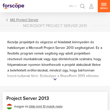
HU
MENU
MS Project Server
MICROSOFT PROJECT SERVER 2013
Kezelje projektjeit és végezze el feladatait könnyedén és
hatékonyan a Microsoft Project Server 2013 segítségével. Ez a
flexibilis program remek segítség egy adott projektben
résztvevő munkatársak vagy épp döntéshozók számára, hogy
folyamatosan nyomon követhessék a projekt alakulását illetve
a belefektett erőforrásokat, mindezt úgy, hogy bárhonnan
hozzá tudjanak férni. Szükséges a SharePoint 2013 előzetes
MS Windows Server
telepítése.
MS SQL Server
MS Exchange Server
Project Server 2013
MS SharePoint Server
magyar és
több mint 10 másik nyelv
MS Project Server