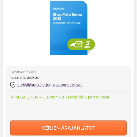
MS Skype for Business Server
MS System Center
Server CALs
Szoftver típusa:
használt, örökös
auditálásra kész jogi dokumentációval
KÉSZLETEN
Elektronikus kézbesítés 5 percen belül
KÉRJEN ÁRAJÁNLATOT