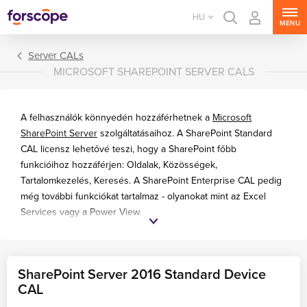
HU
MENU
Server CALs
MICROSOFT SHAREPOINT SERVER CALS
A felhasználók könnyedén hozzáférhetnek a
Microsoft
SharePoint Server
szolgáltatásaihoz. A SharePoint Standard
CAL licensz lehetővé teszi, hogy a SharePoint főbb
funkcióihoz hozzáférjen: Oldalak, Közösségek,
Tartalomkezelés, Keresés. A SharePoint Enterprise CAL pedig
még további funkciókat tartalmaz - olyanokat mint az Excel
Services vagy a Power View.
MS Windows Server
MS SQL Server
MS Exchange Server
SharePoint Server 2016 Standard Device
MS SharePoint Server
CAL
MS Project Server