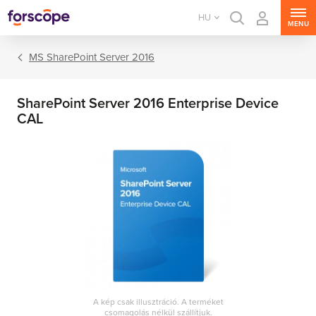
HU
MENU
MS SharePoint Server 2016
SharePoint Server 2016 Enterprise Device
CAL
MS Windows Server
MS SQL Server
MS Exchange Server
MS SharePoint Server
A kép csak illusztráció. A terméket
MS Project Server
csomagolás nélkül szállítjuk.