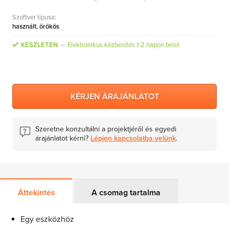
MS Skype for Business Server
Szoftver típusa:
MS System Center
használt, örökös
Server CALs
KÉSZLETEN
Elektronikus kézbesítés 1-2 napon belül
KÉRJEN ÁRAJÁNLATOT
Szeretne konzultálni a projektjéről és egyedi
árajánlatot kérni?
Lépjen kapcsolatba velünk
.
Áttekintés
A csomag tartalma
Egy eszközhöz