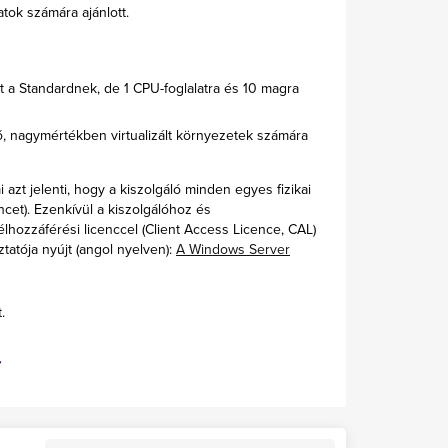
tok számára ajánlott.
 a Standardnek, de 1 CPU-foglalatra és 10 magra
ő, nagymértékben virtualizált környezetek számára
zt jelenti, hogy a kiszolgáló minden egyes fizikai
cet). Ezenkívül a kiszolgálóhoz és
hozzáférési licenccel (Client Access Licence, CAL)
ztatója nyújt (angol nyelven):
A Windows Server
.