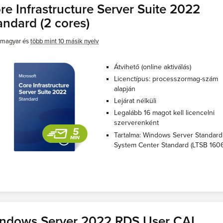
re Infrastructure Server Suite 2022
andard (2 cores)
magyar és
több mint 10 másik nyelv
Átvihető (online aktiválás)
Licenctípus: processzormag-szám
alapján
Lejárat nélküli
Legalább 16 magot kell licencelni
szerverenként
Tartalma: Windows Server Standard
System Center Standard (LTSB 1606
ndows Server 2022 RDS User CAL