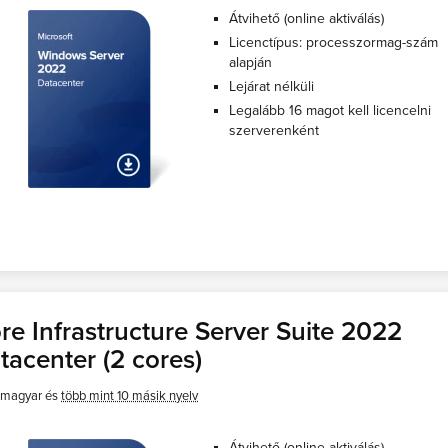
Átvihető (online aktiválás)
Licenctípus: processzormag-szám
alapján
Lejárat nélküli
Legalább 16 magot kell licencelni
szerverenként
re Infrastructure Server Suite 2022
tacenter (2 cores)
magyar és
több mint 10 másik nyelv
Átvihető (online aktiválás)