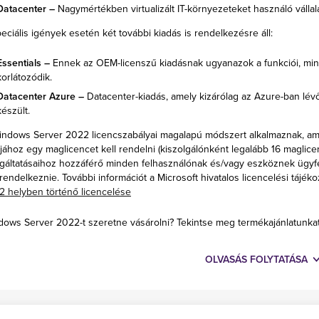
Datacenter –
Nagymértékben virtualizált IT-környezeteket használó vállala
eciális igények esetén két további kiadás is rendelkezésre áll:
Essentials –
Ennek az OEM-licenszű kiadásnak ugyanazok a funkciói, mint
korlátozódik.
Datacenter Azure –
Datacenter-kiadás, amely kizárólag az Azure-ban lév
készült.
ndows Server 2022 licencszabályai magalapú módszert alkalmaznak, ami a
ához egy maglicencet kell rendelni (kiszolgálónként legalább 16 maglicen
gáltatásaihoz hozzáférő minden felhasználónak és/vagy eszköznek ügyfél
 rendelkeznie. További információt a Microsoft hivatalos licencelési tájéko
2 helyben történő licencelése
ows Server 2022-t szeretne vásárolni? Tekintse meg termékajánlatunkat
OLVASÁS FOLYTATÁSA