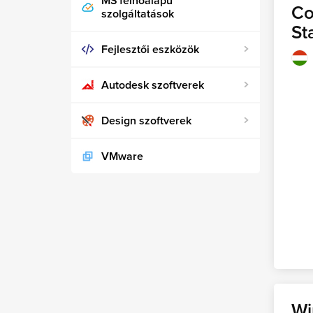
MS felhőalapú
Co
szolgáltatások
St
Fejlesztői eszközök
Autodesk szoftverek
Design szoftverek
VMware
Wi