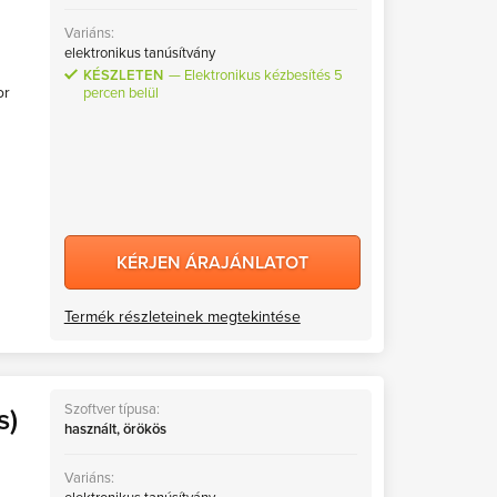
Variáns:
elektronikus tanúsítvány
KÉSZLETEN
Elektronikus kézbesítés 5
or
percen belül
KÉRJEN ÁRAJÁNLATOT
Termék részleteinek megtekintése
Szoftver típusa:
s)
használt, örökös
Variáns: