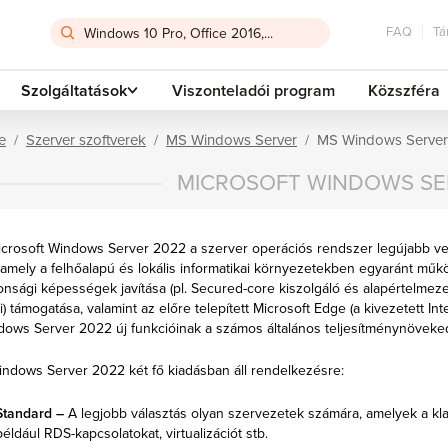
FAQ
Tá
Szolgáltatások
Viszonteladói program
Közszféra
e
Szerver szoftverek
MS Windows Server
MS Windows Serve
MICROSOFT WINDOWS SE
icrosoft Windows Server 2022 a szerver operációs rendszer legújabb ve
, amely a felhőalapú és lokális informatikai környezetekben egyaránt mű
onsági képességek javítása (pl. Secured-core kiszolgáló és alapértelmezet
i) támogatása, valamint az előre telepített Microsoft Edge (a kivezetett In
ows Server 2022 új funkcióinak a számos általános teljesítménynöveked
ndows Server 2022 két fő kiadásban áll rendelkezésre:
Standard –
A legjobb választás olyan szervezetek számára, amelyek a kla
például RDS-kapcsolatokat, virtualizációt stb.