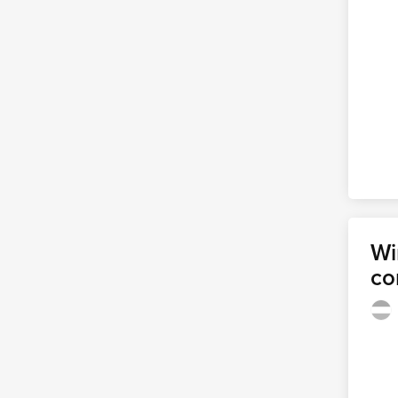
Wi
co