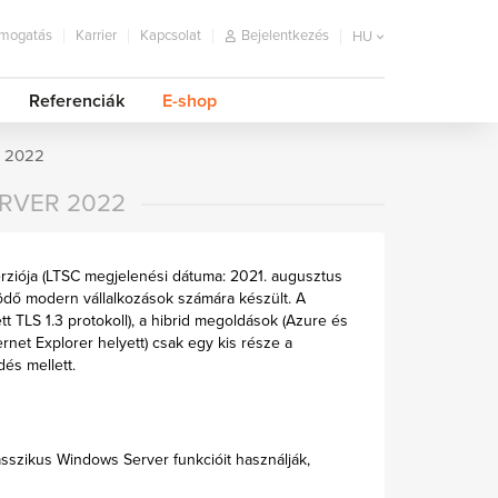
mogatás
Karrier
Kapcsolat
Bejelentkezés
HU
Referenciák
E-shop
r 2022
RVER 2022
rziója (LTSC megjelenési dátuma: 2021. augusztus
ködő modern vállalkozások számára készült. A
t TLS 1.3 protokoll), a hibrid megoldások (Azure és
ternet Explorer helyett) csak egy kis része a
és mellett.
sszikus Windows Server funkcióit használják,