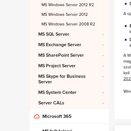
MS Windows Server 2012 R2
A sp
MS Windows Server 2012
MS Windows Server 2008 R2
MS SQL Server
MS Exchange Server
MS SharePoint Server
A Wi
magj
MS Project Server
szol
kell
MS Skype for Business
202
Server
Wind
MS System Center
Server CALs
Microsoft 365