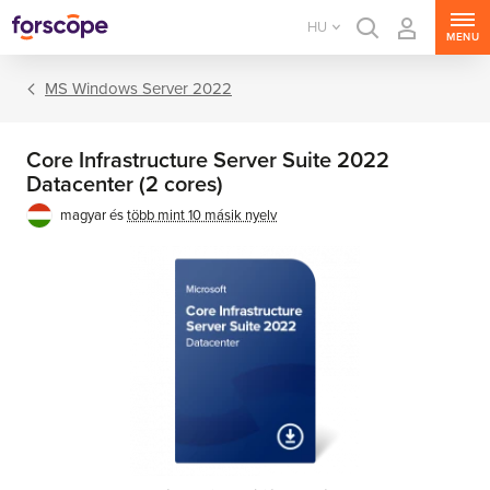
HU
MENU
MS Windows Server 2022
Core Infrastructure Server Suite 2022
Datacenter (2 cores)
magyar és
több mint 10 másik nyelv
MS Windows Server
MS SQL Server
MS Exchange Server
MS SharePoint Server
MS Project Server