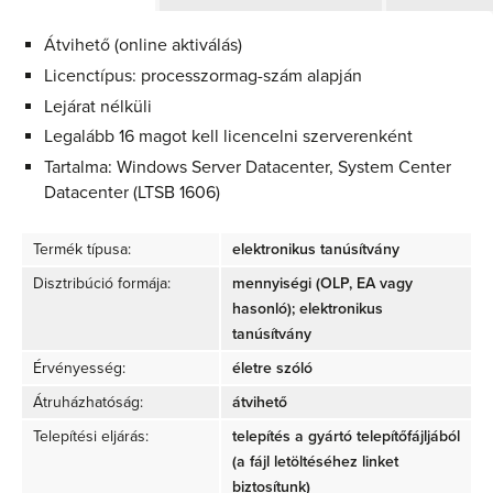
Átvihető (online aktiválás)
Licenctípus: processzormag-szám alapján
Lejárat nélküli
Legalább 16 magot kell licencelni szerverenként
Tartalma: Windows Server Datacenter, System Center
Datacenter (LTSB 1606)
Termék típusa:
elektronikus tanúsítvány
Disztribúció formája:
mennyiségi (OLP, EA vagy
hasonló); elektronikus
tanúsítvány
Érvényesség:
életre szóló
Átruházhatóság:
átvihető
Telepítési eljárás:
telepítés a gyártó telepítőfájljából
(a fájl letöltéséhez linket
biztosítunk)