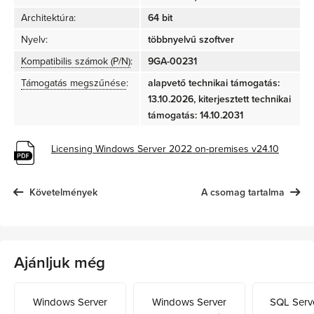
Architektúra:
64 bit
Nyelv:
többnyelvű szoftver
Kompatibilis számok (P/N)
:
9GA-00231
Támogatás megszűnése
:
alapvető technikai támogatás:
13.10.2026, kiterjesztett technikai
támogatás: 14.10.2031
Licensing Windows Server 2022 on-premises v24.10
Követelmények
A csomag tartalma
Ajánljuk még
Windows Server
Windows Server
SQL Serv