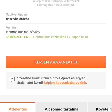
A kép csak illusztráció. A terméket
MS Skype for Business Server
csomagolás nélkül szállítjuk.
MS System Center
Szoftver típusa:
használt, örökös
Server CALs
Variáns:
elektronikus tanúsítvány
KÉSZLETEN
Elektronikus kézbesítés 1-2 napon belül
KÉRJEN ÁRAJÁNLATOT
Szeretne konzultálni a projektjéről és egyedi
árajánlatot kérni?
Lépjen kapcsolatba velünk
.
Áttekintés
A csomag tartalma
Követel