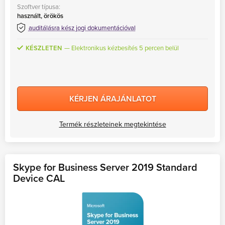
Szoftver típusa:
MS Skype for Business Server
használt, örökös
MS System Center
auditálásra kész jogi dokumentációval
Server CALs
KÉSZLETEN
Elektronikus kézbesítés 5 percen belül
KÉRJEN ÁRAJÁNLATOT
Termék részleteinek megtekintése
Skype for Business Server 2019 Standard
Device CAL