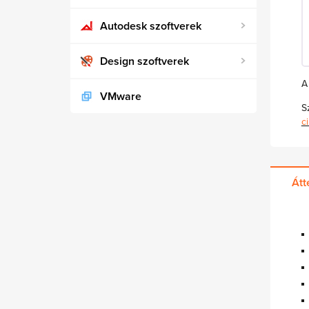
Autodesk szoftverek
Design szoftverek
A
VMware
S
c
Átt