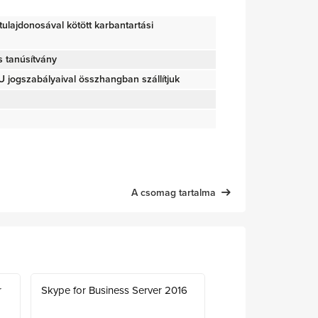
g tulajdonosával kötött karbantartási
s tanúsítvány
jogszabályaival összhangban szállítjuk
A csomag tartalma
r
Skype for Business Server 2016