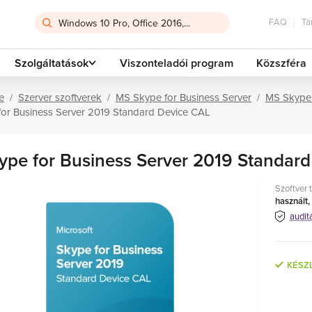
FAQ
Tá
Szolgáltatások
Viszonteladói program
Közszféra
e
Szerver szoftverek
MS Skype for Business Server
MS Skype 
for Business Server 2019 Standard Device CAL
ype for Business Server 2019 Standar
Szoftver 
használt,
audit
KÉSZ