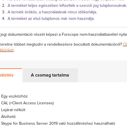
A terméket teljes egészében kifizették a szerzői jog tulajdonosának.
A termék örökös, a használatának nincs időkorlátja.
A terméket az első tulajdonos már nem használja.
 jogi dokumentáció részét képezi a Forscope nem-használatbavétel nyilat
zeretne többet megtudni a rendelkezésre bocsátott dokumentációról?
Ol
ikkünket
.
ekintés
A csomag tartalma
Egy eszközhöz
CAL (=Client Access Licenses)
Lejárat nélküli
Átvihető
Skype for Business Server 2019 való hozzáféréshez használható