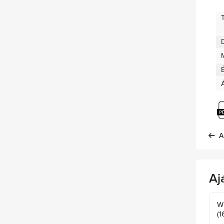
D
A
Aj
W
(1