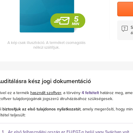
S
á
A kép csak illusztráció. A terméket csomagolás
nélkül szállítjuk.
uditálásra kész jogi dokumentáció
ivel ez a termék
használt szoftver
, a törvény
4 feltételt
határoz meg, ame
zoftver tulajdonjogának jogszerű átruházásához szükségesek.
i biztosítjuk az első tulajdonos nyilatkozatát
, amely megerősíti, hogy min
ltétel teljesült:
Az első felhasználási ország az EU/EGT-n belül vagy Svájcban volt.