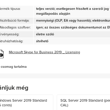
Termék típusa:
teljes verzió; esetlegesen frissített a szerzői jo
megállapodás alapján
isztribúció formája:
mennyiségi (OLP, EA vagy hasonló); elektroniku
Másodlagos szoftver:
igen; az összes szükséges dokumentumot az EU 
Érvényesség:
életre szóló
Átruházhatóság:
átvihető
Microsoft Skype for Business 2019 _ Licensing
 csomag tartalma
ánljuk még
indows Server 2019 Standard
SQL Server 2019 Standard (pe
6 cores)
CAL)