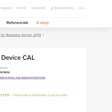
mogatás
Karrier
Kapcsolat
Bejelentkezés
HU
Referenciák
E-shop
for Business Server 2019
d Device CAL
típusa:
 örökös
álásra kész jogi dokumentációval
LETEN
Elektronikus kézbesítés 5 percen belül