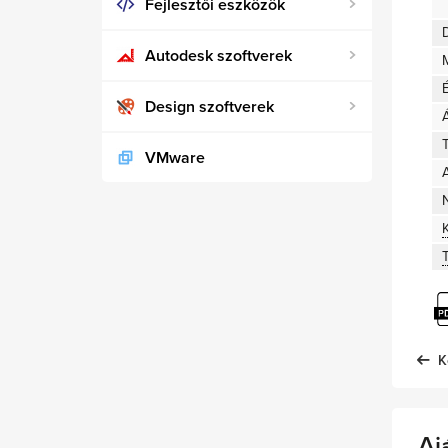
Fejlesztői eszközök
D
Autodesk szoftverek
Design szoftverek
T
VMware
A
K
Aj