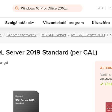
FAQ
Tá
Szolgáltatások
Viszonteladói program
Közszféra
e
Szerver szoftverek
MS SQL Server
MS SQL Server 2019
S
L Server 2019 Standard (per CAL)
angol
ALTERN
Variáns:
elektron
KÉS