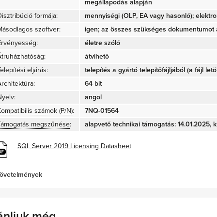
megállapodás alapján
isztribúció formája:
mennyiségi (OLP, EA vagy hasonló); elektro
Másodlagos szoftver:
igen; az összes szükséges dokumentumot a
Érvényesség:
életre szóló
Átruházhatóság:
átvihető
elepítési eljárás:
telepítés a gyártó telepítőfájljából (a fájl let
rchitektúra:
64 bit
Nyelv:
angol
Kompatibilis számok (P/N)
:
7NQ-01564
Támogatás megszűnése
:
alapvető technikai támogatás: 14.01.2025, k
SQL Server 2019 Licensing Datasheet
övetelmények
ánljuk még