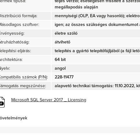
Termék típusa:
teljes verzió; esetlegesen frissített a szerz
megállapodás alapján
isztribúció formája:
mennyiségi (OLP, EA vagy hasonló); elektro
Másodlagos szoftver:
igen; az összes szükséges dokumentumot a
Érvényesség:
életre szóló
Átruházhatóság:
átvihető
elepítési eljárás:
telepítés a gyártó telepítőfájljából (a fájl let
rchitektúra:
64 bit
Nyelv:
angol
Kompatibilis számok (P/N)
:
228-11477
Támogatás megszűnése
:
alapvető technikai támogatás: 11.10.2022, ki
Microsoft SQL Server 2017 _ Licensing
övetelmények