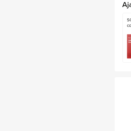
Aj
S
co