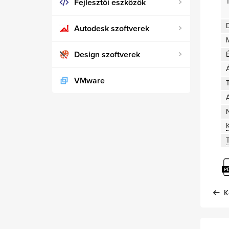
Fejlesztői eszközök
D
Autodesk szoftverek
Design szoftverek
VMware
T
A
K