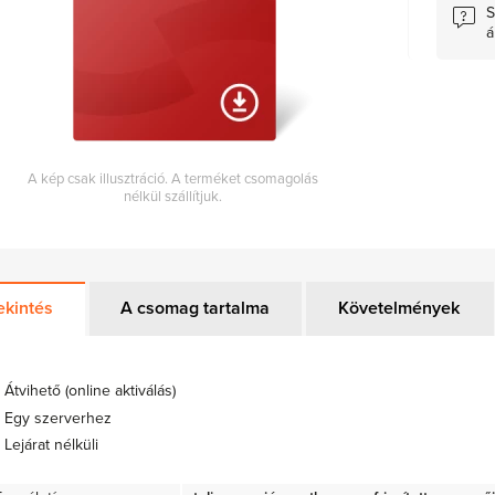
S
á
A kép csak illusztráció. A terméket csomagolás
nélkül szállítjuk.
ekintés
A csomag tartalma
Követelmények
Átvihető (online aktiválás)
Egy szerverhez
Lejárat nélküli