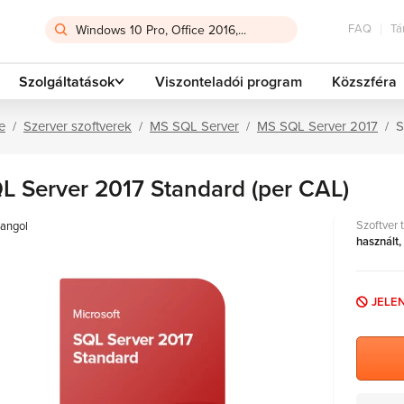
FAQ
Tá
Szolgáltatások
Viszonteladói program
Közszféra
e
Szerver szoftverek
MS SQL Server
MS SQL Server 2017
S
L Server 2017 Standard (per CAL)
Szoftver 
angol
használt,
JELE