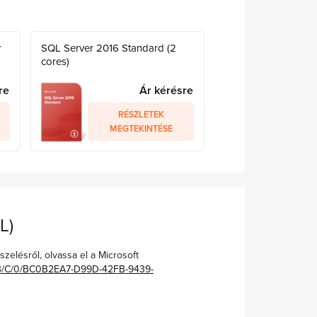
r
SQL Server 2016 Standard (2
cores)
re
Ár kérésre
RÉSZLETEK
MEGTEKINTÉSE
L)
zelésről, olvassa el a Microsoft
d/B/C/0/BC0B2EA7-D99D-42FB-9439-