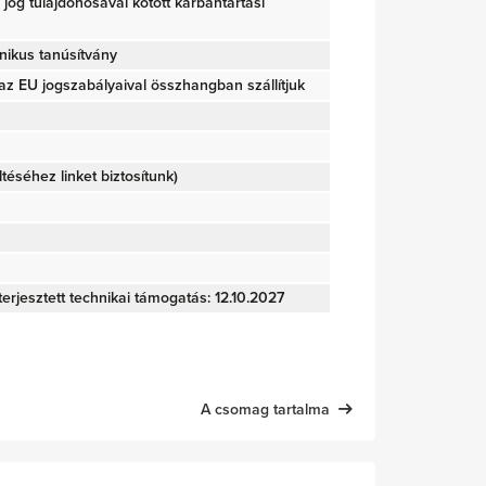
ői jog tulajdonosával kötött karbantartási
nikus tanúsítvány
z EU jogszabályaival összhangban szállítjuk
öltéséhez linket biztosítunk)
terjesztett technikai támogatás: 12.10.2027
A csomag tartalma