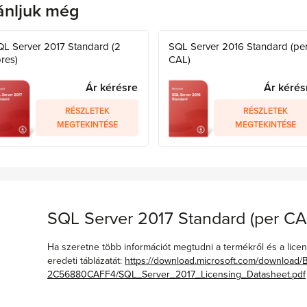
ánljuk még
QL Server 2017 Standard (2
SQL Server 2016 Standard (pe
res)
CAL)
Ár kérésre
Ár kérés
RÉSZLETEK
RÉSZLETEK
MEGTEKINTÉSE
MEGTEKINTÉSE
SQL Server 2017 Standard (per CA
Ha szeretne több információt megtudni a termékről és a licens
eredeti táblázatát:
https://download.microsoft.com/downloa
2C56880CAFF4/SQL_Server_2017_Licensing_Datasheet.pdf