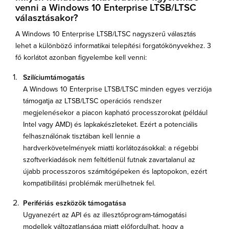
venni a Windows 10 Enterprise LTSB/LTSC
választásakor?
A Windows 10 Enterprise LTSB/LTSC nagyszerű választás
lehet a különböző informatikai telepítési forgatókönyvekhez. 3
fő korlátot azonban figyelembe kell venni:
Szilíciumtámogatás
A Windows 10 Enterprise LTSB/LTSC minden egyes verziója
támogatja az LTSB/LTSC operációs rendszer
megjelenésekor a piacon kapható processzorokat (például
Intel vagy AMD) és lapkakészleteket. Ezért a potenciális
felhasználónak tisztában kell lennie a
hardverkövetelmények miatti korlátozásokkal: a régebbi
szoftverkiadások nem feltétlenül futnak zavartalanul az
újabb processzoros számítógépeken és laptopokon, ezért
kompatibilitási problémák merülhetnek fel.
Perifériás eszközök támogatása
Ugyanezért az API és az illesztőprogram-támogatási
modellek változatlansága miatt előfordulhat, hogy a