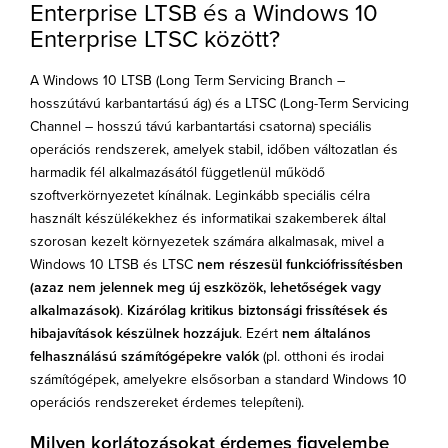
Enterprise LTSB és a Windows 10
Enterprise LTSC között?
A Windows 10 LTSB (Long Term Servicing Branch –
hosszútávú karbantartású ág) és a LTSC (Long-Term Servicing
Channel – hosszú távú karbantartási csatorna) speciális
operációs rendszerek, amelyek stabil, időben változatlan és
harmadik fél alkalmazásától függetlenül működő
szoftverkörnyezetet kínálnak. Leginkább speciális célra
használt készülékekhez és informatikai szakemberek által
szorosan kezelt környezetek számára alkalmasak, mivel a
Windows 10 LTSB és LTSC
nem részesül funkciófrissítésben
(azaz nem jelennek meg új eszközök, lehetőségek vagy
alkalmazások)
.
Kizárólag kritikus biztonsági frissítések és
hibajavítások készülnek hozzájuk
. Ezért
nem általános
felhasználású számítógépekre valók
(pl. otthoni és irodai
számítógépek, amelyekre elsősorban a standard Windows 10
operációs rendszereket érdemes telepíteni).
Milyen korlátozásokat érdemes figyelembe