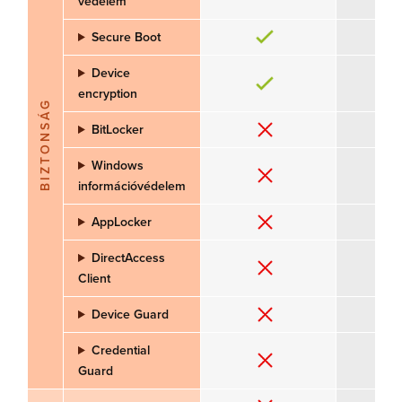
védelem
Secure Boot
Device
encryption
BIZTONSÁG
BitLocker
Windows
információvédelem
AppLocker
DirectAccess
Client
Device Guard
Credential
Guard