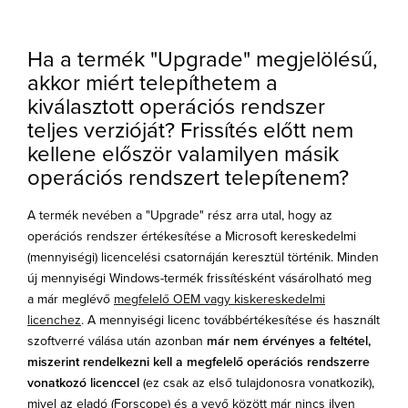
Ha a termék "Upgrade" megjelölésű,
akkor miért telepíthetem a
kiválasztott operációs rendszer
teljes verzióját? Frissítés előtt nem
kellene először valamilyen másik
operációs rendszert telepítenem?
A termék nevében a "Upgrade" rész arra utal, hogy az
operációs rendszer értékesítése a Microsoft kereskedelmi
(mennyiségi) licencelési csatornáján keresztül történik. Minden
új mennyiségi Windows-termék frissítésként vásárolható meg
a már meglévő
megfelelő OEM vagy kiskereskedelmi
licenchez
. A mennyiségi licenc továbbértékesítése és használt
szoftverré válása után azonban
már nem érvényes a feltétel,
miszerint rendelkezni kell a megfelelő operációs rendszerre
vonatkozó licenccel
(ez csak az első tulajdonosra vonatkozik),
mivel az eladó (Forscope) és a vevő között már nincs ilyen