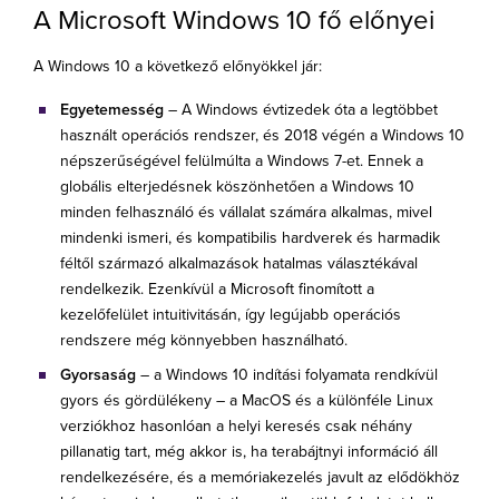
A Microsoft Windows 10 fő előnyei
A Windows 10 a következő előnyökkel jár:
Egyetemesség
– A Windows évtizedek óta a legtöbbet
használt operációs rendszer, és 2018 végén a Windows 10
népszerűségével felülmúlta a Windows 7-et. Ennek a
globális elterjedésnek köszönhetően a Windows 10
minden felhasználó és vállalat számára alkalmas, mivel
mindenki ismeri, és kompatibilis hardverek és harmadik
féltől származó alkalmazások hatalmas választékával
rendelkezik. Ezenkívül a Microsoft finomított a
kezelőfelület intuitivitásán, így legújabb operációs
rendszere még könnyebben használható.
Gyorsaság
– a Windows 10 indítási folyamata rendkívül
gyors és gördülékeny – a MacOS és a különféle Linux
verziókhoz hasonlóan a helyi keresés csak néhány
pillanatig tart, még akkor is, ha terabájtnyi információ áll
rendelkezésére, és a memóriakezelés javult az elődökhöz