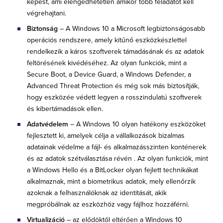
képest, ami elengedhetetlen amikor több feladatot kell
végrehajtani.
Biztonság
– A Windows 10 a Microsoft legbiztonságosabb
operációs rendszere, amely kitűnő eszközkészlettel
rendelkezik a káros szoftverek támadásának és az adatok
feltörésének kivédéséhez. Az olyan funkciók, mint a
Secure Boot, a Device Guard, a Windows Defender, a
Advanced Threat Protection és még sok más biztosítják,
hogy eszközée védett legyen a rosszindulatú szoftverek
és kibertámadások ellen.
Adatvédelem
– A Windows 10 olyan hatékony eszközöket
fejlesztett ki, amelyek célja a vállalkozások bizalmas
adatainak védelme a fájl- és alkalmazásszinten konténerek
és az adatok szétválasztása révén . Az olyan funkciók, mint
a Windows Hello és a BitLocker olyan fejlett technikákat
alkalmaznak, mint a biometrikus adatok, mely ellenőrzik
azoknak a felhasználóknak az identitását, akik
megpróbálnak az eszközhöz vagy fájlhoz hozzáférni.
Virtualizáció
– az elődöktől eltérően a Windows 10