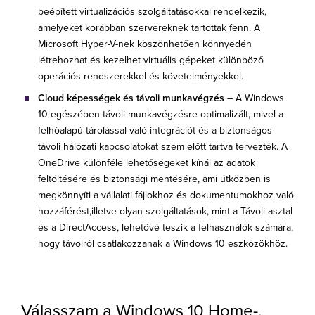
beépített virtualizációs szolgáltatásokkal rendelkezik,
amelyeket korábban szervereknek tartottak fenn. A
Microsoft Hyper-V-nek köszönhetően könnyedén
létrehozhat és kezelhet virtuális gépeket különböző
operációs rendszerekkel és követelményekkel.
Cloud képességek és távoli munkavégzés
– A Windows
10 egészében távoli munkavégzésre optimalizált, mivel a
felhőalapú tárolással való integrációt és a biztonságos
távoli hálózati kapcsolatokat szem előtt tartva tervezték. A
OneDrive különféle lehetőségeket kínál az adatok
feltöltésére és biztonsági mentésére, ami útközben is
megkönnyíti a vállalati fájlokhoz és dokumentumokhoz való
hozzáférést,illetve olyan szolgáltatások, mint a Távoli asztal
és a DirectAccess, lehetővé teszik a felhasználók számára,
hogy távolról csatlakozzanak a Windows 10 eszközökhöz.
Válasszam a Windows 10 Home-,