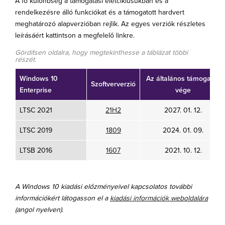
A fő különbség a támogatási életciklusukban és a
rendelkezésre álló funkciókat és a támogatott hardvert
meghatározó alapverzióban rejlik. Az egyes verziók részletes
leírásáért kattintson a megfelelő linkre.
Gördítsen oldalra, hogy megtekinthesse a táblázat többi
részét.
Windows 10
Az általános támogatás
Szoftververzió
Enterprise
vége
LTSC 2021
21H2
2027. 01. 12.
LTSC 2019
1809
2024. 01. 09.
LTSB 2016
1607
2021. 10. 12.
A Windows 10 kiadási előzményeivel kapcsolatos további
információkért látogasson el a
kiadási információk weboldalára
(angol nyelven).