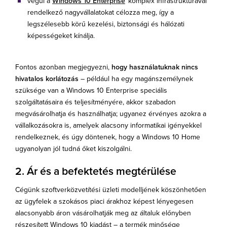
végül a
Windows 10 Enterprise
komplex infrastruktúrával
rendelkező nagyvállalatokat célozza meg, így a
legszélesebb körű kezelési, biztonsági és hálózati
képességeket kínálja.
Fontos azonban megjegyezni,
hogy használatuknak nincs
hivatalos korlátozás
– például ha egy magánszemélynek
szüksége van a Windows 10 Enterprise speciális
szolgáltatásaira és teljesítményére, akkor szabadon
megvásárolhatja és használhatja; ugyanez érvényes azokra a
vállalkozásokra is, amelyek alacsony informatikai igényekkel
rendelkeznek, és úgy döntenek, hogy a Windows 10 Home
ugyanolyan jól tudná őket kiszolgálni.
2. Ár és a befektetés megtérülése
Cégünk szoftverközvetítési üzleti modelljének köszönhetően
az ügyfelek a szokásos piaci árakhoz képest lényegesen
alacsonyabb áron vásárolhatják meg az általuk előnyben
részesített Windows 10 kiadást – a termék minősége