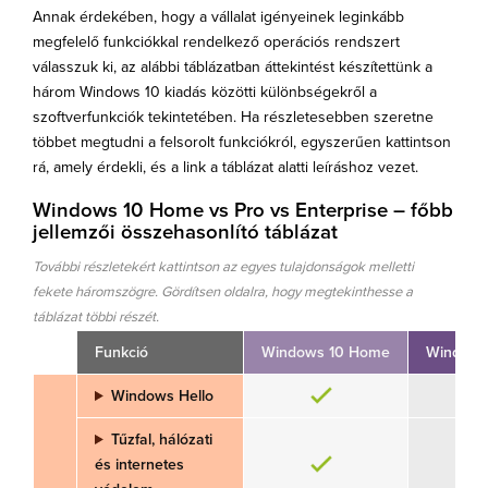
Annak érdekében, hogy a vállalat igényeinek leginkább
megfelelő funkciókkal rendelkező operációs rendszert
válasszuk ki, az alábbi táblázatban áttekintést készítettünk a
három Windows 10 kiadás közötti különbségekről a
szoftverfunkciók tekintetében. Ha részletesebben szeretne
többet megtudni a felsorolt funkciókról, egyszerűen kattintson
rá, amely érdekli, és a link a táblázat alatti leíráshoz vezet.
Windows 10 Home vs Pro vs Enterprise – főbb
jellemzői összehasonlító táblázat
További részletekért kattintson az egyes tulajdonságok melletti
fekete háromszögre.
Gördítsen oldalra, hogy megtekinthesse a
táblázat többi részét.
Funkció
Windows 10 Home
Windows
Windows Hello
Tűzfal, hálózati
és internetes