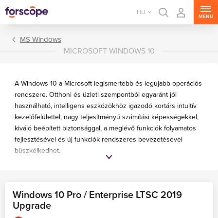
HU
MENU
MS Windows
MICROSOFT WINDOWS 10
A Windows 10 a Microsoft legismertebb és legújabb operációs
rendszere. Otthoni és üzleti szempontból egyaránt jól
használható, intelligens eszközökhöz igazodó kortárs intuitív
Windows 11
kezelőfelülettel, nagy teljesítményű számítási képességekkel,
kiváló beépített biztonsággal, a meglévő funkciók folyamatos
Windows 10
fejlesztésével és új funkciók rendszeres bevezetésével
Windows 8.1
büszkélkedhet.
Windows 7
A következő MS Windows 10 kiadások találhatók
ajánlatunkban:
Windows 10 Pro / Enterprise LTSC 2019
Windows 10 Pro
– kis- és középvállalkozásoknak készült;
Upgrade
Windows 10 Enterprise
– nagyszerű közepes és nagy