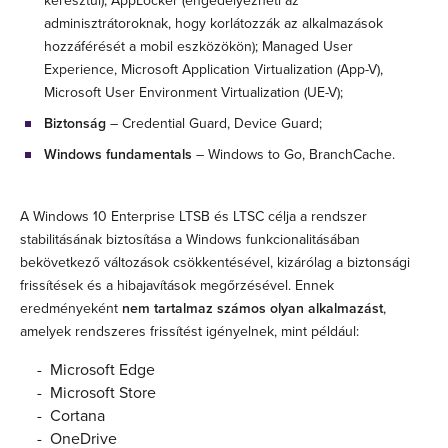
keresztül); AppLocker (engedélyezheti az
adminisztrátoroknak, hogy korlátozzák az alkalmazások
hozzáférését a mobil eszközökön); Managed User
Experience, Microsoft Application Virtualization (App-V),
Microsoft User Environment Virtualization (UE-V);
Biztonság
– Credential Guard, Device Guard;
Windows fundamentals
– Windows to Go, BranchCache.
A Windows 10 Enterprise LTSB és LTSC célja a rendszer
stabilitásának biztosítása a Windows funkcionalitásában
bekövetkező változások csökkentésével, kizárólag a biztonsági
frissítések és a hibajavítások megőrzésével. Ennek
eredményeként
nem tartalmaz számos olyan alkalmazást
,
amelyek rendszeres frissítést igényelnek, mint például:
- Microsoft Edge
- Microsoft Store
- Cortana
- OneDrive