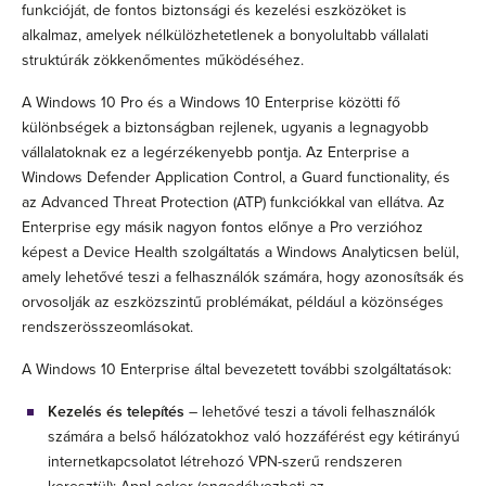
funkcióját, de fontos biztonsági és kezelési eszközöket is
alkalmaz, amelyek nélkülözhetetlenek a bonyolultabb vállalati
struktúrák zökkenőmentes működéséhez.
A Windows 10 Pro és a Windows 10 Enterprise közötti fő
különbségek a biztonságban rejlenek, ugyanis a legnagyobb
vállalatoknak ez a legérzékenyebb pontja. Az Enterprise a
Windows Defender Application Control, a Guard functionality, és
az Advanced Threat Protection (ATP) funkciókkal van ellátva. Az
Enterprise egy másik nagyon fontos előnye a Pro verzióhoz
képest a Device Health szolgáltatás a Windows Analyticsen belül,
amely lehetővé teszi a felhasználók számára, hogy azonosítsák és
orvosolják az eszközszintű problémákat, például a közönséges
rendszerösszeomlásokat.
A Windows 10 Enterprise által bevezetett további szolgáltatások
:
Kezelés és telepítés
– lehetővé teszi a távoli felhasználók
számára a belső hálózatokhoz való hozzáférést egy kétirányú
internetkapcsolatot létrehozó VPN-szerű rendszeren