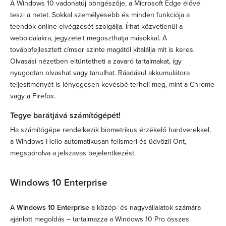
A Windows 10 vadonatúj böngészője, a Microsoft Edge élővé
teszi a netet. Sokkal személyesebb és minden funkciója a
teendők online elvégzését szolgálja. Írhat közvetlenül a
weboldalakra, jegyzeteit megoszthatja másokkal. A
továbbfejlesztett címsor szinte magától kitalálja mit is keres.
Olvasási nézetben eltüntetheti a zavaró tartalmakat, így
nyugodtan olvashat vagy tanulhat. Ráadásul akkumulátora
teljesítményét is lényegesen kevésbé terheli meg, mint a Chrome
vagy a Firefox.
Tegye barátjává számítógépét!
Ha számítógépe rendelkezik biometrikus érzékelő hardverekkel,
a Windows Hello automatikusan felismeri és üdvözli Önt,
megspórolva a jelszavas bejelentkezést.
Windows 10 Enterprise
A
Windows 10 Enterprise
a közép- és nagyvállalatok számára
ajánlott megoldás – tartalmazza a Windows 10 Pro összes