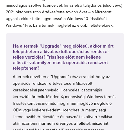
másodlagos szoftverlicenceivel, ha az első tulajdonos (első vevő)
2021 októbere után értékesítette tovább őket – a Microsoft
ugyanis ekkor tette ingyenessé a Windows 10 frissítését
Windows 11-re. Ez a termék megfelel az előbbi feltételeknek.
Ha a termék "Upgrade" megjelölésű, akkor miért
telepíthetem a kiválasztott operációs rendszer
teljes verzióját? Frissítés előtt nem kellene
először valamilyen másik operációs rendszert
telepítenem?
A termék nevében a "Upgrade" rész arra utal, hogy az
operációs rendszer értékesítése a Microsoft
kereskedelmi (mennyiségi) licencelési csatornáján
keresztül történik. Minden
új
mennyiségi Windows-termék
frissítésként vásárolható meg a már meglévő
megfelelő
OEM vagy kiskereskedelmi licenchez
. A mennyiségi
licenc továbbértékesítése és használt szoftverré válása
után azonban
már nem érvényes a feltétel, miszerint