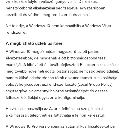
vállalkozása folyton változó igényeivel is. Dinamikus,
pénztárcabarát alkalmazásai segítségével egyszerűbben
kezelheti és védheti meg rendszereit és adatait.
Ne feledje, a Windows 10 nem kompatibilis a Windows Vista
rendszerrel.
A megbízható üzleti partner
A Windows 10 megbízhatóan nagyszerű üzleti partner,
élvezetesebbé, de mindenek előtt biztonságosabbá teszi
munkáját. A kibővített és továbbfejlesztett Bitlocker alkalmazással
még tovább növelheti adatai biztonságát, nemcsak belső adatait,
hanem külső adathordozón tárolt dokumentumait is titkosíthatja
vele. A helyicsoportházirend-szerkesztő (Local Group Policy)
segítségével valamennyi hálózati számítógépét és összes
felhasználói fiókját egyszerre konfigurálhatja.
Ha vállalata használja az Azure, felhőalapú szolgáltatást
alkalmazásait telepítheti és futtathatja a felhőn keresztül.
A Windows 10 Pro verziójában az automatikus frissítéseket pár