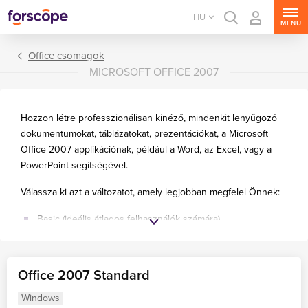
HU
MENU
Office csomagok
MICROSOFT OFFICE 2007
Hozzon létre professzionálisan kinéző, mindenkit lenyűgöző
dokumentumokat, táblázatokat, prezentációkat, a Microsoft
Office 2007 applikációnak, például a Word, az Excel, vagy a
PowerPoint segítségével.
Office csomagok
Válassza ki azt a változatot, amely legjobban megfelel Önnek:
Office alkalmazások
Basic (ideális átlagos felhasználók számára)
Standard (mennyiségi licensz, ideális kisvállalkozók
számára)
Office 2007 Standard
Small Business (ideális kisebb cégek számára)
Windows
Professional (haladó felhasználók és kisebb cégek