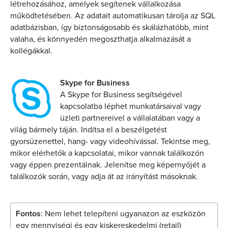
létrehozásához, amelyek segítenek vállalkozása
működtetésében. Az adatait automatikusan tárolja az SQL
adatbázisban, így biztonságosabb és skálázhatóbb, mint
valaha, és könnyedén megoszthatja alkalmazását a
kollégákkal.
Skype for Business
A Skype for Business segítségével
kapcsolatba léphet munkatársaival vagy
üzleti partnereivel a vállalatában vagy a
világ bármely táján. Indítsa el a beszélgetést
gyorsüzenettel, hang- vagy videohívással. Tekintse meg,
mikor elérhetők a kapcsolatai, mikor vannak találkozón
vagy éppen prezentálnak. Jelenítse meg képernyőjét a
találkozók során, vagy adja át az irányítást másoknak.
Fontos
: Nem lehet telepíteni ugyanazon az eszközön
egy mennyiségi és egy kiskereskedelmi (retail)