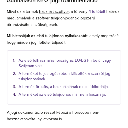
Auditálásra kész jogi dokumentáció
Mivel ez a termék
használt szoftver
, a törvény
4 feltételt
határoz
meg, amelyek a szoftver tulajdonjogának jogszerű
átruházásához szükségesek.
Mi biztosítjuk az első tulajdonos nyilatkozatát
, amely megerősíti,
hogy minden jogi feltétel teljesült:
Az első felhasználási ország az EU/EGT-n belül vagy
Svájcban volt.
A terméket teljes egészében kifizették a szerzői jog
tulajdonosának.
A termék örökös, a használatának nincs időkorlátja.
A terméket az első tulajdonos már nem használja.
A jogi dokumentáció részét képezi a Forscope nem-
használatbavétel nyilatkozata is.