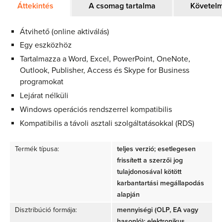
Áttekintés
A csomag tartalma
Követel
Átvihető (online aktiválás)
Egy eszközhöz
Tartalmazza a Word, Excel, PowerPoint, OneNote,
Outlook, Publisher, Access és Skype for Business
programokat
Lejárat nélküli
Windows operációs rendszerrel kompatibilis
Kompatibilis a távoli asztali szolgáltatásokkal (RDS)
Termék típusa:
teljes verzió; esetlegesen
frissített a szerzői jog
tulajdonosával kötött
karbantartási megállapodás
alapján
Disztribúció formája:
mennyiségi (OLP, EA vagy
hasonló); elektronikus