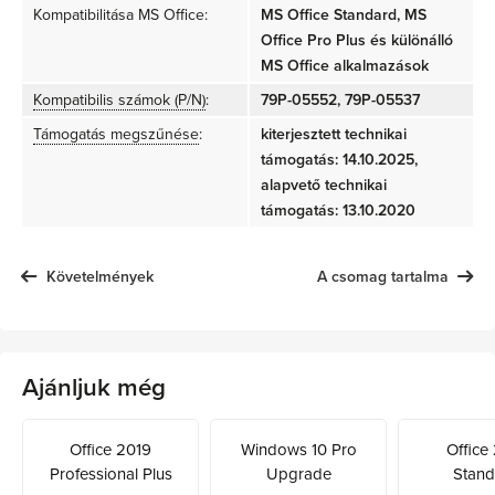
Kompatibilitása MS Office:
MS Office Standard, MS
Office Pro Plus és különálló
MS Office alkalmazások
Kompatibilis számok (P/N)
:
79P-05552, 79P-05537
Támogatás megszűnése
:
kiterjesztett technikai
támogatás: 14.10.2025,
alapvető technikai
támogatás: 13.10.2020
Követelmények
A csomag tartalma
Ajánljuk még
Office 2019
Windows 10 Pro
Office
Professional Plus
Upgrade
Stand