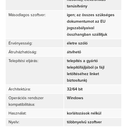
tanúsítvány
Másodlagos szoftver:
igen; az összes szükséges
dokumentumot az EU
jogszabályaival
összhangban szállítjuk
Érvényesség:
életre szóló
Átruházhatóság:
átvihető
Telepítési eljárás:
telepítés a gyártó
telepítőfájljából (a fájl
letöltéséhez linket
biztosítunk)
Architektúra:
32/64 bit
Operációs rendszer
Windows
kompatibilitása:
Használat:
korlátozások nélkül
Nyelv:
többnyelvű szoftver