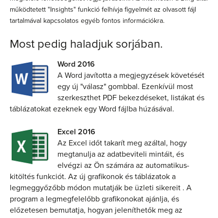
működtetett "Insights" funkció felhívja figyelmét az olvasott fájl
tartalmával kapcsolatos egyéb fontos információkra.
Most pedig haladjuk sorjában.
Word 2016
A Word javította a megjegyzések követését
egy új "válasz" gombbal. Ezenkívül most
szerkeszthet PDF bekezdéseket, listákat és
táblázatokat ezeknek egy Word fájlba húzásával.
Excel 2016
Az Excel időt takarít meg azáltal, hogy
megtanulja az adatbeviteli mintáit, és
elvégzi az Ön számára az automatikus-
kitöltés funkciót. Az új grafikonok és táblázatok a
legmeggyőzőbb módon mutatják be üzleti sikereit . A
program a legmegfelelőbb grafikonokat ajánlja, és
előzetesen bemutatja, hogyan jeleníthetők meg az