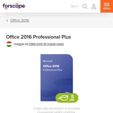
HU
MENU
Office 2016
Office 2016 Professional Plus
magyar és
több mint 10 másik nyelv
Office csomagok
Office alkalmazások
A kép csak illusztráció. A terméket
csomagolás nélkül szállítjuk.