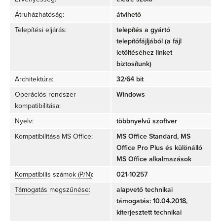
Átruházhatóság:
átvihető
Telepítési eljárás:
telepítés a gyártó
telepítőfájljából (a fájl
letöltéséhez linket
biztosítunk)
Architektúra:
32/64 bit
Operációs rendszer
Windows
kompatibilitása:
Nyelv:
többnyelvű szoftver
Kompatibilitása MS Office:
MS Office Standard, MS
Office Pro Plus és különálló
MS Office alkalmazások
Kompatibilis számok (P/N)
:
021-10257
Támogatás megszűnése
:
alapvető technikai
támogatás: 10.04.2018,
kiterjesztett technikai