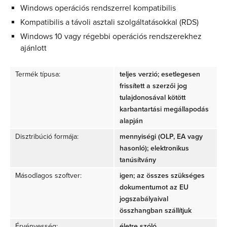
Windows operációs rendszerrel kompatibilis
Kompatibilis a távoli asztali szolgáltatásokkal (RDS)
Windows 10 vagy régebbi operációs rendszerekhez
ajánlott
Termék típusa:
teljes verzió; esetlegesen
frissített a szerzői jog
tulajdonosával kötött
karbantartási megállapodás
alapján
Disztribúció formája:
mennyiségi (OLP, EA vagy
hasonló); elektronikus
tanúsítvány
Másodlagos szoftver:
igen; az összes szükséges
dokumentumot az EU
jogszabályaival
összhangban szállítjuk
Érvényesség:
életre szóló