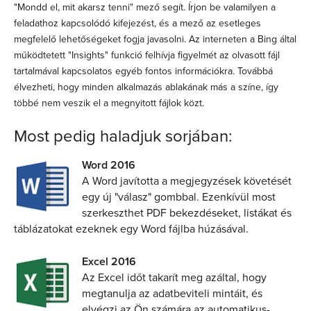
"Mondd el, mit akarsz tenni" mező segít. Írjon be valamilyen a
feladathoz kapcsolódó kifejezést, és a mező az esetleges
megfelelő lehetőségeket fogja javasolni. Az interneten a Bing által
működtetett "Insights" funkció felhívja figyelmét az olvasott fájl
tartalmával kapcsolatos egyéb fontos információkra. Továbbá
élvezheti, hogy minden alkalmazás ablakának más a színe, így
többé nem veszik el a megnyitott fájlok közt.
Most pedig haladjuk sorjában:
Word 2016
A Word javította a megjegyzések követését
egy új "válasz" gombbal. Ezenkívül most
szerkeszthet PDF bekezdéseket, listákat és
táblázatokat ezeknek egy Word fájlba húzásával.
Excel 2016
Az Excel időt takarít meg azáltal, hogy
megtanulja az adatbeviteli mintáit, és
elvégzi az Ön számára az automatikus-