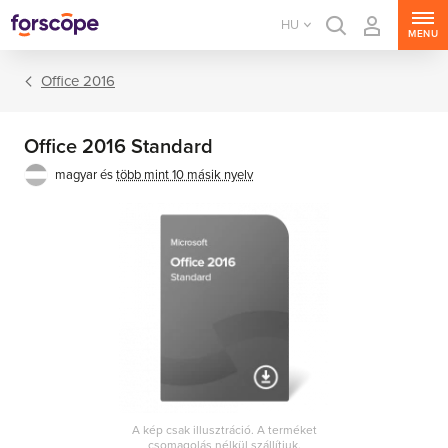
HU
MENU
Office 2016
Office 2016 Standard
magyar és
több mint 10 másik nyelv
Office csomagok
Office alkalmazások
A kép csak illusztráció. A terméket
csomagolás nélkül szállítjuk.