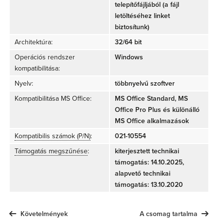
telepítőfájljából (a fájl
letöltéséhez linket
biztosítunk)
Architektúra:
32/64 bit
Operációs rendszer
Windows
kompatibilitása:
Nyelv:
többnyelvű szoftver
Kompatibilitása MS Office:
MS Office Standard, MS
Office Pro Plus és különálló
MS Office alkalmazások
Kompatibilis számok (P/N)
:
021-10554
Támogatás megszűnése
:
kiterjesztett technikai
támogatás: 14.10.2025,
alapvető technikai
támogatás: 13.10.2020
Követelmények
A csomag tartalma