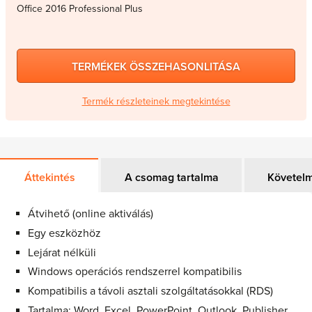
Office 2016 Professional Plus
TERMÉKEK ÖSSZEHASONLITÁSA
Termék részleteinek megtekintése
Áttekintés
A csomag tartalma
Követel
Átvihető (online aktiválás)
Egy eszközhöz
Lejárat nélküli
Windows operációs rendszerrel kompatibilis
Kompatibilis a távoli asztali szolgáltatásokkal (RDS)
Tartalma: Word, Excel, PowerPoint, Outlook, Publisher,