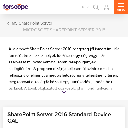
HU
MENU
MS SharePoint Server
MICROSOFT SHAREPOINT SERVER 2016
A Microsoft SharePoint Server 2016 rengeteg jól ismert intuitív
funkciót tartalmaz, amelyek ideálisak egy cég vagy más
szervezet munkafolyamatai során fellépő igények
kielégítésére. A program dizájnja teljesen új szintre emeli a
felhasználói élményt a megbízhatóság és a teljesítmény terén,
megkönnyíti a kollégák közötti együttműködést, irodán belül
és kívül. A továbbfejlesztett eszközök, pl a hibrid funkció, a
MS Windows Server
hozzáférési funkció, a könyvtárakhoz való hozzáférés és más
MS SQL Server
hasznos funkciók jelentősen megkönnyítik és minden
MS Exchange Server
eddiginél hatékonyabbá teszik az irodai munkát.
SharePoint Server 2016 Standard Device
MS SharePoint Server
CAL
MS Project Server