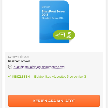
MS Skype for Business Server
MS System Center
Server CALs
Szoftver típusa:
használt, örökös
auditálásra kész jogi dokumentációval
KÉSZLETEN
Elektronikus kézbesítés 5 percen belül
KÉRJEN ÁRAJÁNLATOT