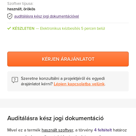
Szoftver típusa:
MS Skype for Business Server
használt, örökös
MS System Center
auditálásra kész jogi dokumentációval
Server CALs
KÉSZLETEN
Elektronikus kézbesítés 5 percen belül
KÉRJEN ÁRAJÁNLATOT
Szeretne konzultálni a projektjéről és egyedi
árajánlatot kérni?
Lépjen kapcsolatba velünk
.
Auditálásra kész jogi dokumentáció
Mivel ez a termék
használt szoftver
, a törvény
4 feltételt
határoz