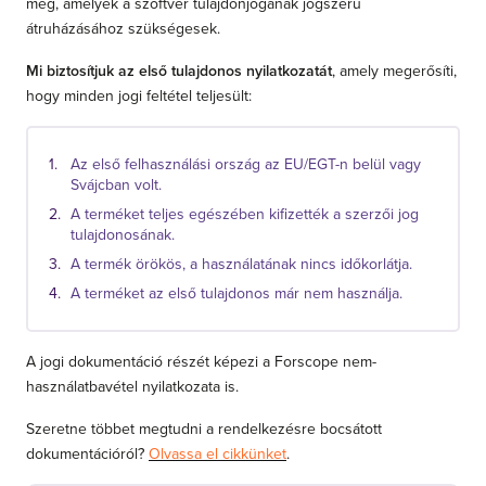
meg, amelyek a szoftver tulajdonjogának jogszerű
átruházásához szükségesek.
Mi biztosítjuk az első tulajdonos nyilatkozatát
, amely megerősíti,
hogy minden jogi feltétel teljesült:
Az első felhasználási ország az EU/EGT-n belül vagy
Svájcban volt.
A terméket teljes egészében kifizették a szerzői jog
tulajdonosának.
A termék örökös, a használatának nincs időkorlátja.
A terméket az első tulajdonos már nem használja.
A jogi dokumentáció részét képezi a Forscope nem-
használatbavétel nyilatkozata is.
Szeretne többet megtudni a rendelkezésre bocsátott
dokumentációról?
Olvassa el cikkünket
.