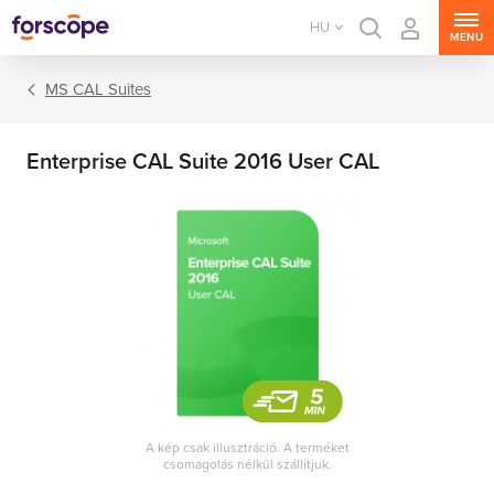
HU
MENU
MS CAL Suites
Enterprise CAL Suite 2016 User CAL
MS Windows Server
MS SQL Server
MS Exchange Server
MS SharePoint Server
A kép csak illusztráció. A terméket
csomagolás nélkül szállítjuk.
MS Project Server