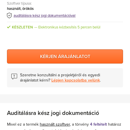
Szoftver típusa:
MS Skype for Business Server
használt, örökös
MS System Center
auditálásra kész jogi dokumentációval
Server CALs
KÉSZLETEN
Elektronikus kézbesítés 5 percen belül
KÉRJEN ÁRAJÁNLATOT
Szeretne konzultálni a projektjéről és egyedi
árajánlatot kérni?
Lépjen kapcsolatba velünk
.
Auditálásra kész jogi dokumentáció
Mivel ez a termék
használt szoftver
, a törvény
4 feltételt
határoz