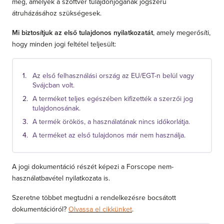
meg, amelyek a szoftver tulajdonjogának jogszerű
átruházásához szükségesek.
Mi biztosítjuk az első tulajdonos nyilatkozatát
, amely megerősíti,
hogy minden jogi feltétel teljesült:
Az első felhasználási ország az EU/EGT-n belül vagy
Svájcban volt.
A terméket teljes egészében kifizették a szerzői jog
tulajdonosának.
A termék örökös, a használatának nincs időkorlátja.
A terméket az első tulajdonos már nem használja.
A jogi dokumentáció részét képezi a Forscope nem-
használatbavétel nyilatkozata is.
Szeretne többet megtudni a rendelkezésre bocsátott
dokumentációról?
Olvassa el cikkünket
.