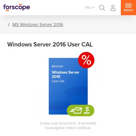
HU
MENU
MS Windows Server 2016
Windows Server 2016 User CAL
%
MS Windows Server
MS SQL Server
MS Exchange Server
MS SharePoint Server
A kép csak illusztráció. A terméket
csomagolás nélkül szállítjuk.
MS Project Server