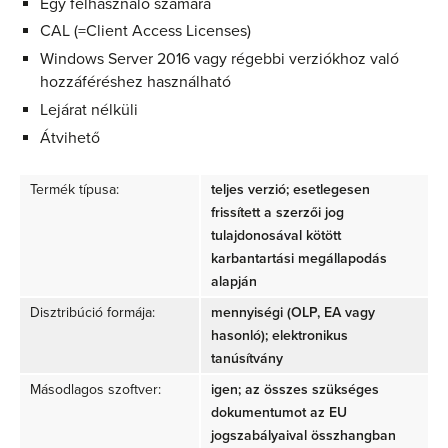
Egy felhasználó számára
CAL (=Client Access Licenses)
Windows Server 2016 vagy régebbi verziókhoz való
hozzáféréshez használható
Lejárat nélküli
Átvihető
Termék típusa:
teljes verzió; esetlegesen
frissített a szerzői jog
tulajdonosával kötött
karbantartási megállapodás
alapján
Disztribúció formája:
mennyiségi (OLP, EA vagy
hasonló); elektronikus
tanúsítvány
Másodlagos szoftver:
igen; az összes szükséges
dokumentumot az EU
jogszabályaival összhangban