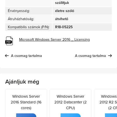
szállítjuk
Érvényesség:
életre szóló
Átruházhatóság:
átvihető
Kompatibilis számok (P/N)
:
R18-05225
Microsoft Windows Server 2016 _ Licensing
A csomag tartalma
A csomag tartalma
Ajánljuk még
Windows Server
Windows Server
Windows 
2016 Standard (16
2012 Datacenter (2
2012 R2 S
cores)
CPU)
(2 C