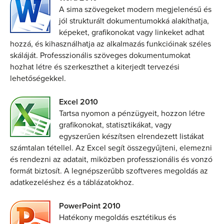
A sima szövegeket modern megjelenésű és
jól strukturált dokumentumokká alakíthatja,
képeket, grafikonokat vagy linkeket adhat
hozzá, és kihasználhatja az alkalmazás funkcióinak széles
skáláját. Professzionális szöveges dokumentumokat
hozhat létre és szerkeszthet a kiterjedt tervezési
lehetőségekkel.
Excel 2010
Tartsa nyomon a pénzügyeit, hozzon létre
grafikonokat, statisztikákat, vagy
egyszerűen készítsen elrendezett listákat
számtalan tétellel. Az Excel segít összegyűjteni, elemezni
és rendezni az adatait, miközben professzionális és vonzó
formát biztosít. A legnépszerűbb szoftveres megoldás az
adatkezeléshez és a táblázatokhoz.
PowerPoint 2010
Hatékony megoldás esztétikus és