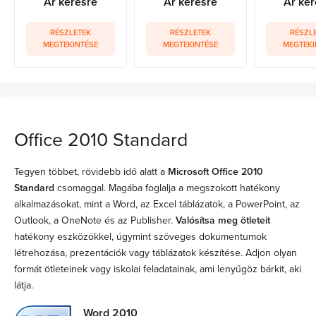
Ár kérésre
Ár kérésre
Ár kér
RÉSZLETEK
RÉSZLETEK
RÉSZL
MEGTEKINTÉSE
MEGTEKINTÉSE
MEGTEKI
Office 2010 Standard
Tegyen többet, rövidebb idő alatt a
Microsoft Office 2010
Standard
csomaggal. Magába foglalja a megszokott hatékony
alkalmazásokat, mint a Word, az Excel táblázatok, a PowerPoint, az
Outlook, a OneNote és az Publisher.
Valósítsa meg ötleteit
hatékony eszközökkel, úgymint szöveges dokumentumok
létrehozása, prezentációk vagy táblázatok készítése. Adjon olyan
formát ötleteinek vagy iskolai feladatainak, ami lenyűgöz bárkit, aki
látja.
Word 2010