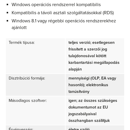
Windows operációs rendszerrel kompatibilis
Kompatibilis a távoli asztali szolgáltatásokkal (RDS)
Windows 8.1 vagy régebbi operációs rendszerekhez
ajánlott
Termék típusa:
teljes verzió; esetlegesen
frissített a szerzői jog
tulajdonosával kötött
karbantartási megállapodás
alapján
Disztribúció formája:
mennyiségi (OLP, EA vagy
hasonló); elektronikus
tanúsítvány
Másodlagos szoftver:
igen; az összes szükséges
dokumentumot az EU
jogszabályaival
összhangban szállítjuk
Érvényesség:
életre szóló