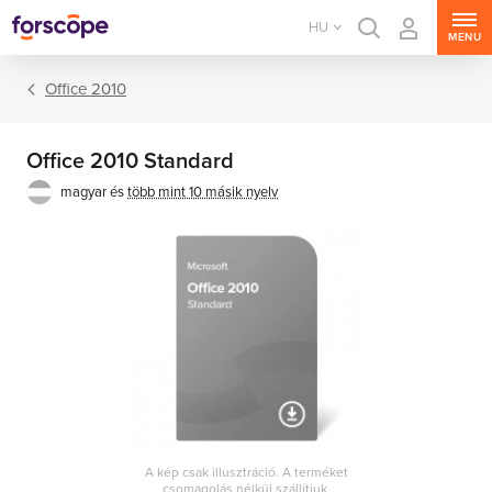
HU
MENU
Office 2010
Office 2010 Standard
magyar és
több mint 10 másik nyelv
Office csomagok
Office alkalmazások
A kép csak illusztráció. A terméket
csomagolás nélkül szállítjuk.