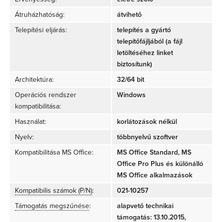
Átruházhatóság:
átvihető
Telepítési eljárás:
telepítés a gyártó
telepítőfájljából (a fájl
letöltéséhez linket
biztosítunk)
Architektúra:
32/64 bit
Operációs rendszer
Windows
kompatibilitása:
Használat:
korlátozások nélkül
Nyelv:
többnyelvű szoftver
Kompatibilitása MS Office:
MS Office Standard, MS
Office Pro Plus és különálló
MS Office alkalmazások
Kompatibilis számok (P/N)
:
021-10257
Támogatás megszűnése
:
alapvető technikai
támogatás: 13.10.2015,