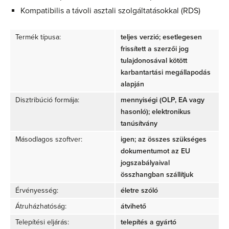
Kompatibilis a távoli asztali szolgáltatásokkal (RDS)
Termék típusa:
teljes verzió; esetlegesen
frissített a szerzői jog
tulajdonosával kötött
karbantartási megállapodás
alapján
Disztribúció formája:
mennyiségi (OLP, EA vagy
hasonló); elektronikus
tanúsítvány
Másodlagos szoftver:
igen; az összes szükséges
dokumentumot az EU
jogszabályaival
összhangban szállítjuk
Érvényesség:
életre szóló
Átruházhatóság:
átvihető
Telepítési eljárás:
telepítés a gyártó