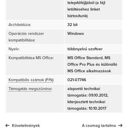
telepítőfájljából (a fájl
letöltéséhez linket
biztosítunk)
Architektúra:
32 bit
Operációs rendszer
Windows
kompatibilitása:
Nyelv:
többnyelvű szoftver
Kompatibilitása MS Office:
MS Office Standard, MS
Office Pro Plus és különálló
MS Office alkalmazások
Kompatibilis számok (P/N)
:
021-07746
Támogatás megszűnése
:
alapvető technikai
támogatás: 09.10.2012,
kiterjesztett technikai
támogatás: 10.10.2017
Követelmények
A csomag tartalma