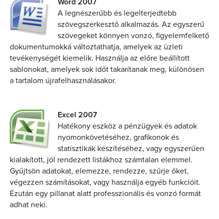
Word 2007
A legnészerűbb és legelterjedtebb
szövegszerkesztő alkalmazás. Az egyszerű
szövegeket könnyen vonzó, figyelemfelkető
dokumentumokká változtathatja, amelyek az üzleti
tevékenységét kiemelik. Használja az előre beállított
sablonokat, amelyek sok időt takarítanak meg, különösen
a tartalom újrafelhasználásakor.
Excel 2007
Hatékony eszköz a pénzügyek és adatok
nyomonkövetéséhez, grafikonok és
statisztikák készítéséhez, vagy egyszerűen
kialakított, jól rendezett listákhoz számtalan elemmel.
Gyűjtsön adatokat, elemezze, rendezze, szűrje őket,
végezzen számításokat, vagy használja egyéb funkcióit.
Ezután egy pillanat alatt professzionális és vonzó formát
adhat neki.