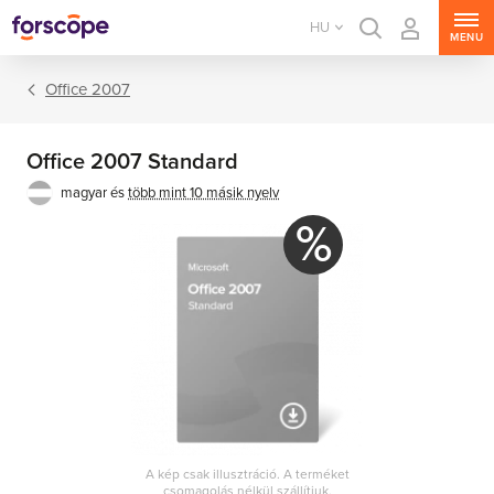
HU
MENU
Office 2007
Office 2007 Standard
magyar és
több mint 10 másik nyelv
%
Office csomagok
Office alkalmazások
A kép csak illusztráció. A terméket
csomagolás nélkül szállítjuk.