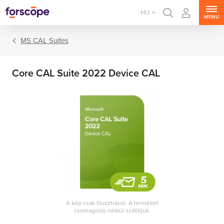
HU
MENU
MS CAL Suites
Core CAL Suite 2022 Device CAL
MS Windows Server
MS SQL Server
MS Exchange Server
MS SharePoint Server
A kép csak illusztráció. A terméket
csomagolás nélkül szállítjuk.
MS Project Server