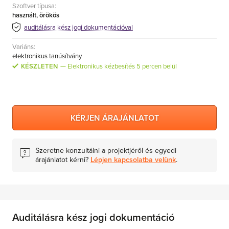
Szoftver típusa:
MS Skype for Business Server
használt, örökös
MS System Center
auditálásra kész jogi dokumentációval
Server CALs
Variáns:
elektronikus tanúsítvány
KÉSZLETEN
Elektronikus kézbesítés 5 percen belül
KÉRJEN ÁRAJÁNLATOT
Szeretne konzultálni a projektjéről és egyedi
árajánlatot kérni?
Lépjen kapcsolatba velünk
.
Auditálásra kész jogi dokumentáció