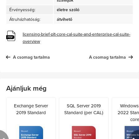
szállítjuk
Érvényesség:
életre szóló
Átruházhatóság:
átvihető
licensing-brief-plt-core-cal-suite-and-enterprise-cal-suite-
overview
A csomag tartalma
A csomag tartalma
Ajánljuk még
Exchange Server
SQL Server 2019
Windows 
2019 Standard
Standard (per CAL)
2022 Stan
core