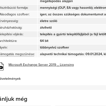
megállapodás alapján
isztribúció formája:
mennyiségi (OLP, EA vagy hasonló); elektron
Másodlagos szoftver:
igen; az összes szükséges dokumentumot az
Érvényesség:
életre szóló
Átruházhatóság:
átvihető
elepítési eljárás:
telepítés a gyártó telepítőfájljából (a fájl letö
rchitektúra:
64 bit
Nyelv:
többnyelvű szoftver
Támogatás megszűnése
:
alapvető technikai támogatás: 09.01.2024, ki
Microsoft Exchange Server 2019 _ Licensing
övetelmények
ánljuk még