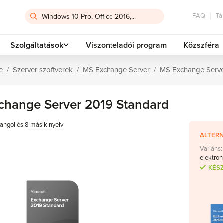
FAQ
Tá
Szolgáltatások
Viszonteladói program
Közszféra
e
Szerver szoftverek
MS Exchange Server
MS Exchange Serve
change Server 2019 Standard
angol és
8 másik nyelv
ALTERN
Variáns:
elektron
KÉS