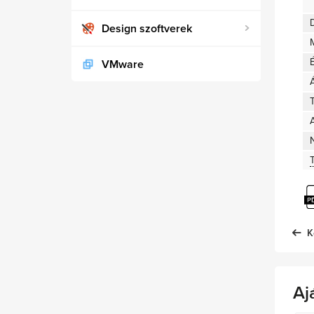
D
Design szoftverek
VMware
T
A
K
Aj