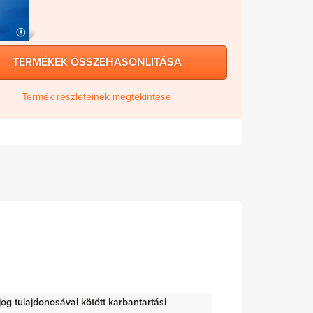
TERMÉKEK ÖSSZEHASONLITÁSA
Termék részleteinek megtekintése
i jog tulajdonosával kötött karbantartási