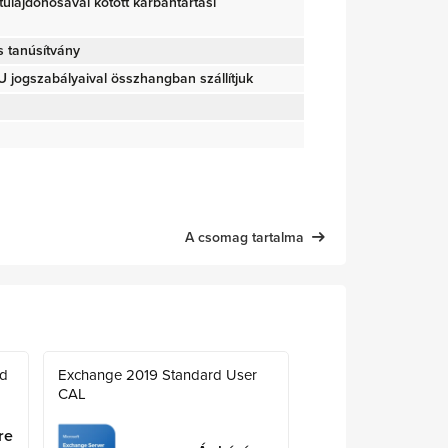
g tulajdonosával kötött karbantartási
s tanúsítvány
jogszabályaival összhangban szállítjuk
A csomag tartalma
rd
Exchange 2019 Standard User
CAL
re