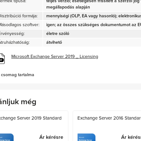
Termék típusa:
teljes verzió; esetlegesen frissített a szerzői jo
megállapodás alapján
isztribúció formája:
mennyiségi (OLP, EA vagy hasonló); elektroniku
Másodlagos szoftver:
igen; az összes szükséges dokumentumot az EU 
Érvényesség:
életre szóló
Átruházhatóság:
átvihető
Microsoft Exchange Server 2019 _ Licensing
 csomag tartalma
ánljuk még
xchange Server 2019 Standard
Exchange Server 2016 Standa
Ár kérésre
Ár kérés