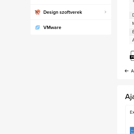
Design szoftverek
D
VMware
A
Aj
E