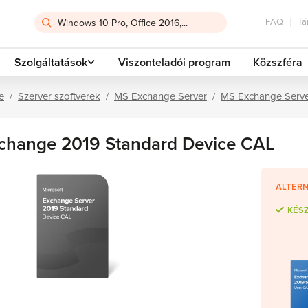
FAQ
Tá
Szolgáltatások
Viszonteladói program
Közszféra
e
Szerver szoftverek
MS Exchange Server
MS Exchange Serve
change 2019 Standard Device CAL
ALTERN
KÉS