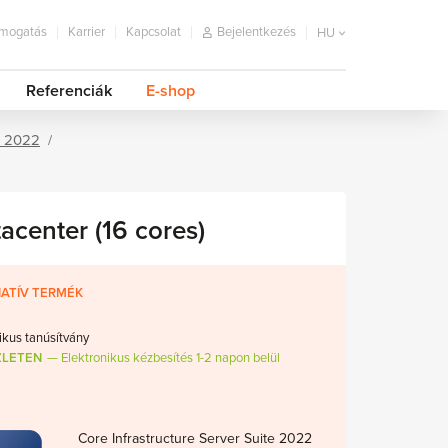
mogatás
Karrier
Kapcsolat
Bejelentkezés
HU
Referenciák
E-shop
r 2022
acenter (16 cores)
ATÍV TERMÉK
ikus tanúsítvány
ZLETEN
Elektronikus kézbesítés 1-2 napon belül
Core Infrastructure Server Suite 2022