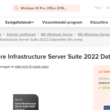
FAQ
Tá
Szolgáltatások
Viszonteladói program
Közszféra
e
Szerver szoftverek
MS Windows Server
MS Windows Serve
frastructure Server Suite 2022 Datacenter (16 cores)
re Infrastructure Server Suite 2022 Dat
magyar és
több mint 10 másik nyelv
ALTERN
Variáns:
elektron
KÉS