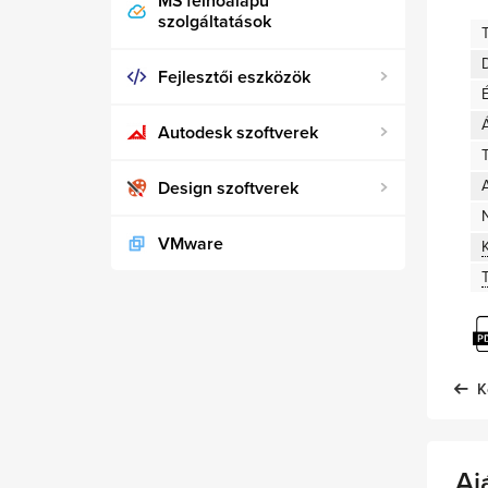
MS felhőalapú
szolgáltatások
D
Fejlesztői eszközök
Autodesk szoftverek
T
A
Design szoftverek
VMware
K
Aj