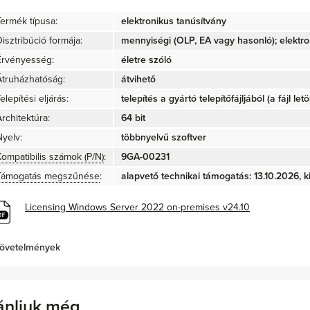
Termék típusa:
elektronikus tanúsítvány
isztribúció formája:
mennyiségi (OLP, EA vagy hasonló); elektro
Érvényesség:
életre szóló
Átruházhatóság:
átvihető
elepítési eljárás:
telepítés a gyártó telepítőfájljából (a fájl let
rchitektúra:
64 bit
Nyelv:
többnyelvű szoftver
Kompatibilis számok (P/N)
:
9GA-00231
Támogatás megszűnése
:
alapvető technikai támogatás: 13.10.2026, ki
Licensing Windows Server 2022 on-premises v24.10
övetelmények
ánljuk még