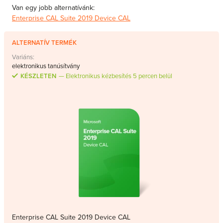
Van egy jobb alternatívánk:
MS Skype for Business Server
Enterprise CAL Suite 2019 Device CAL
MS System Center
Server CALs
ALTERNATÍV TERMÉK
Variáns:
elektronikus tanúsítvány
KÉSZLETEN
Elektronikus kézbesítés 5 percen belül
Enterprise CAL Suite 2019 Device CAL