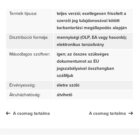
Termék típusa:
teljes verzió; esetlegesen frissített a
szerzői jog tulajdonosával kötött
karbantartási megállapodás alapján
Disztribúció formája:
mennyiségi (OLP, EA vagy hasonló);
elektronikus tanúsítvány
Másodlagos szoftver:
igen; az összes szükséges
dokumentumot az EU
jogszabályaival összhangban
szállítjuk
Érvényesség:
életre szóló
Átruházhatóság:
átvihető
A csomag tartalma
A csomag tartalma