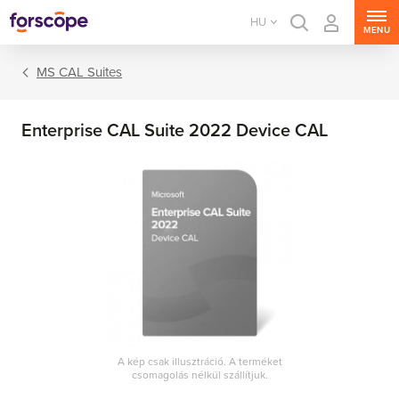
HU
MENU
MS CAL Suites
Enterprise CAL Suite 2022 Device CAL
MS Windows Server
MS SQL Server
MS Exchange Server
MS SharePoint Server
A kép csak illusztráció. A terméket
csomagolás nélkül szállítjuk.
MS Project Server