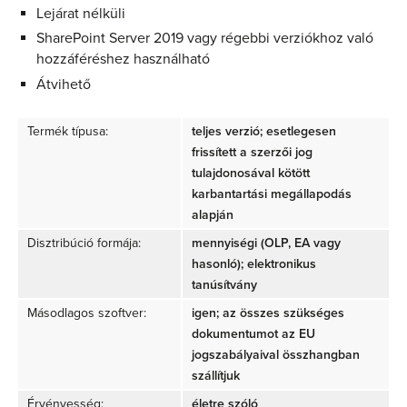
Lejárat nélküli
SharePoint Server 2019 vagy régebbi verziókhoz való
hozzáféréshez használható
Átvihető
Termék típusa:
teljes verzió; esetlegesen
frissített a szerzői jog
tulajdonosával kötött
karbantartási megállapodás
alapján
Disztribúció formája:
mennyiségi (OLP, EA vagy
hasonló); elektronikus
tanúsítvány
Másodlagos szoftver:
igen; az összes szükséges
dokumentumot az EU
jogszabályaival összhangban
szállítjuk
Érvényesség:
életre szóló