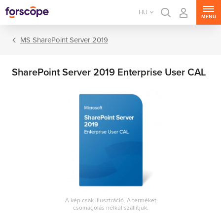
HU
MENU
MS SharePoint Server 2019
SharePoint Server 2019 Enterprise User CAL
MS Windows Server
MS SQL Server
MS Exchange Server
MS SharePoint Server
A kép csak illusztráció. A terméket
csomagolás nélkül szállítjuk.
MS Project Server