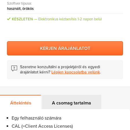
Szoftver típusa:
MS Skype for Business Server
használt, örökös
MS System Center
KÉSZLETEN
Elektronikus kézbesítés 1-2 napon belül
Server CALs
KÉRJEN ÁRAJÁNLATOT
Szeretne konzultálni a projektjéről és egyedi
árajánlatot kérni?
Lépjen kapcsolatba velünk
.
Áttekintés
A csomag tartalma
Egy felhasználó számára
CAL (=Client Access Licenses)