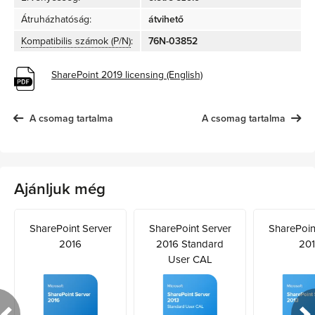
Átruházhatóság:
átvihető
Kompatibilis számok (P/N)
:
76N-03852
SharePoint 2019 licensing (English)
A csomag tartalma
A csomag tartalma
Ajánljuk még
SharePoint Server
SharePoint Server
SharePoin
2016
2016 Standard
201
User CAL