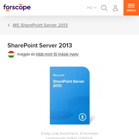
HU
MENU
MS SharePoint Server 2013
SharePoint Server 2013
magyar és
több mint 10 másik nyelv
MS Windows Server
MS SQL Server
MS Exchange Server
MS SharePoint Server
A kép csak illusztráció. A terméket
MS Project Server
csomagolás nélkül szállítjuk.