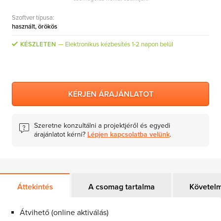
MS Skype for Business Server
Szoftver típusa:
MS System Center
használt, örökös
Server CALs
KÉSZLETEN
Elektronikus kézbesítés 1-2 napon belül
KÉRJEN ÁRAJÁNLATOT
Szeretne konzultálni a projektjéről és egyedi
árajánlatot kérni?
Lépjen kapcsolatba velünk
.
Áttekintés
A csomag tartalma
Követel
Átvihető (online aktiválás)