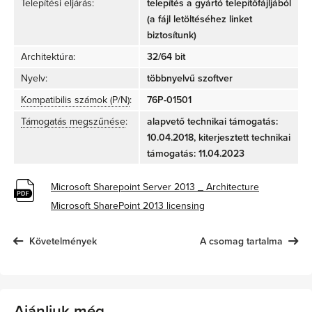
Telepítési eljárás:
telepítés a gyártó telepítőfájljából
(a fájl letöltéséhez linket
biztosítunk)
Architektúra:
32/64 bit
Nyelv:
többnyelvű szoftver
Kompatibilis számok (P/N)
:
76P-01501
Támogatás megszűnése
:
alapvető technikai támogatás:
10.04.2018, kiterjesztett technikai
támogatás: 11.04.2023
Microsoft Sharepoint Server 2013 _ Architecture
Microsoft SharePoint 2013 licensing
Követelmények
A csomag tartalma
Ajánljuk még