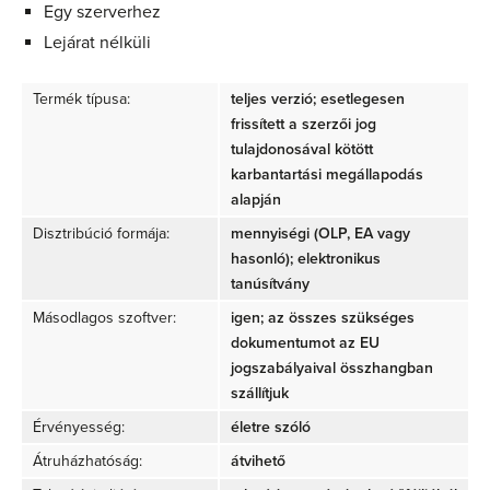
Egy szerverhez
Lejárat nélküli
Termék típusa:
teljes verzió; esetlegesen
frissített a szerzői jog
tulajdonosával kötött
karbantartási megállapodás
alapján
Disztribúció formája:
mennyiségi (OLP, EA vagy
hasonló); elektronikus
tanúsítvány
Másodlagos szoftver:
igen; az összes szükséges
dokumentumot az EU
jogszabályaival összhangban
szállítjuk
Érvényesség:
életre szóló
Átruházhatóság:
átvihető