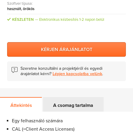
Szoftver típusa:
MS Skype for Business Server
használt, örökös
MS System Center
KÉSZLETEN
Elektronikus kézbesítés 1-2 napon belül
Server CALs
KÉRJEN ÁRAJÁNLATOT
Szeretne konzultálni a projektjéről és egyedi
árajánlatot kérni?
Lépjen kapcsolatba velünk
.
Áttekintés
A csomag tartalma
Egy felhasználó számára
CAL (=Client Access Licenses)