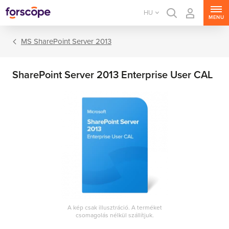
HU
MENU
MS SharePoint Server 2013
SharePoint Server 2013 Enterprise User CAL
MS Windows Server
MS SQL Server
MS Exchange Server
MS SharePoint Server
A kép csak illusztráció. A terméket
csomagolás nélkül szállítjuk.
MS Project Server