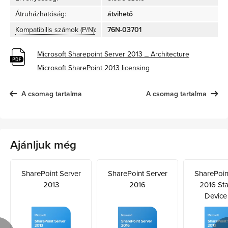
Átruházhatóság:
átvihető
Kompatibilis számok (P/N)
:
76N-03701
Microsoft Sharepoint Server 2013 _ Architecture
Microsoft SharePoint 2013 licensing
A csomag tartalma
A csomag tartalma
Ajánljuk még
SharePoint Server
SharePoint Server
SharePoin
2013
2016
2016 St
Device