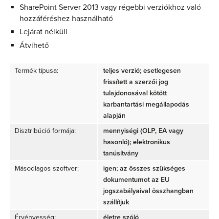
SharePoint Server 2013 vagy régebbi verziókhoz való
hozzáféréshez használható
Lejárat nélküli
Átvihető
Termék típusa:
teljes verzió; esetlegesen
frissített a szerzői jog
tulajdonosával kötött
karbantartási megállapodás
alapján
Disztribúció formája:
mennyiségi (OLP, EA vagy
hasonló); elektronikus
tanúsítvány
Másodlagos szoftver:
igen; az összes szükséges
dokumentumot az EU
jogszabályaival összhangban
szállítjuk
Érvényesség:
életre szóló