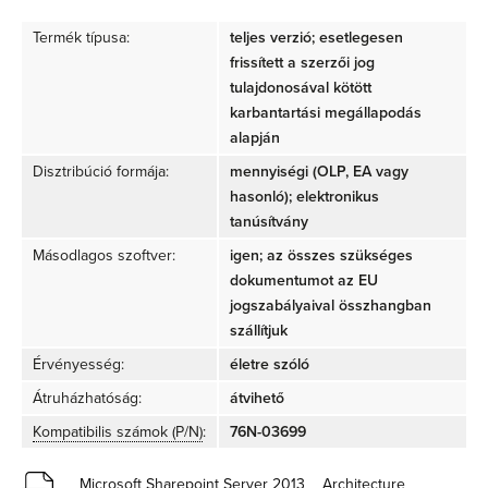
Termék típusa:
teljes verzió; esetlegesen
frissített a szerzői jog
tulajdonosával kötött
karbantartási megállapodás
alapján
Disztribúció formája:
mennyiségi (OLP, EA vagy
hasonló); elektronikus
tanúsítvány
Másodlagos szoftver:
igen; az összes szükséges
dokumentumot az EU
jogszabályaival összhangban
szállítjuk
Érvényesség:
életre szóló
Átruházhatóság:
átvihető
Kompatibilis számok (P/N)
:
76N-03699
Microsoft Sharepoint Server 2013 _ Architecture