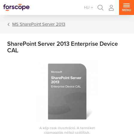
HU
MENU
MS SharePoint Server 2013
SharePoint Server 2013 Enterprise Device
CAL
MS Windows Server
MS SQL Server
MS Exchange Server
MS SharePoint Server
A kép csak illusztráció. A terméket
MS Project Server
csomagolás nélkül szállítjuk.