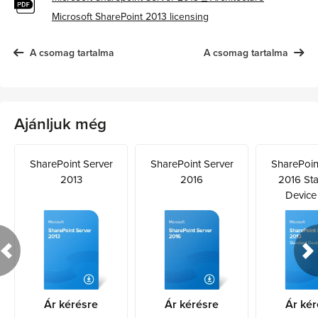
Microsoft SharePoint 2013 licensing
A csomag tartalma
A csomag tartalma
Ajánljuk még
SharePoint Server
SharePoint Server
SharePoin
2013
2016
2016 St
Device
Ár kérésre
Ár kérésre
Ár kér