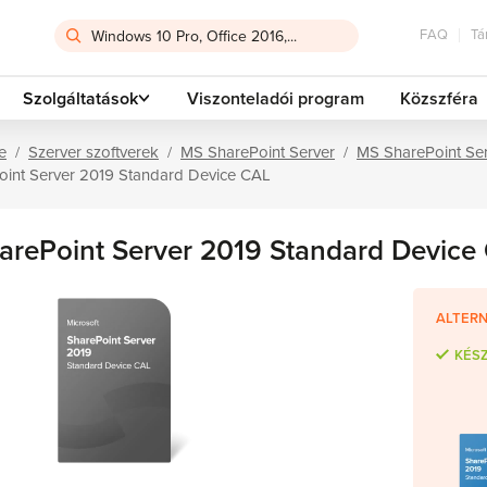
FAQ
Tá
Szolgáltatások
Viszonteladói program
Közszféra
e
Szerver szoftverek
MS SharePoint Server
MS SharePoint Se
oint Server 2019 Standard Device CAL
arePoint Server 2019 Standard Device
ALTERN
KÉS