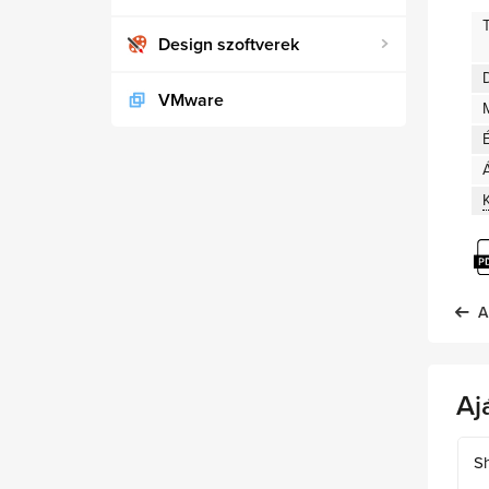
Design szoftverek
D
VMware
A
Aj
Sh