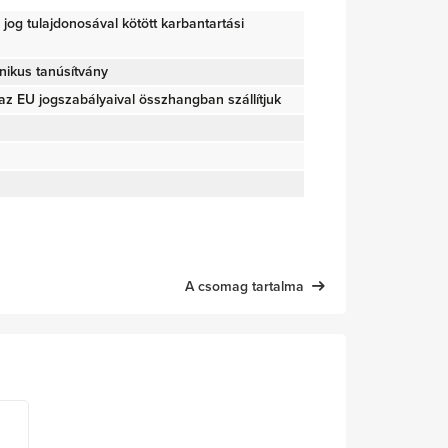
ői jog tulajdonosával kötött karbantartási
nikus tanúsítvány
z EU jogszabályaival összhangban szállítjuk
A csomag tartalma