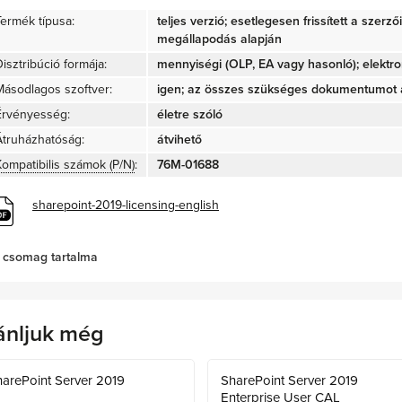
Termék típusa:
teljes verzió; esetlegesen frissített a szerz
megállapodás alapján
isztribúció formája:
mennyiségi (OLP, EA vagy hasonló); elektro
Másodlagos szoftver:
igen; az összes szükséges dokumentumot a
Érvényesség:
életre szóló
Átruházhatóság:
átvihető
Kompatibilis számok (P/N)
:
76M-01688
sharepoint-2019-licensing-english
 csomag tartalma
ánljuk még
arePoint Server 2019
SharePoint Server 2019
Enterprise User CAL