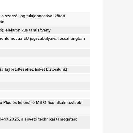
tt a szerzői jog tulajdonosával kötött
ján
); elektronikus tanúsítvány
mentumot az EU jogszabályaival összhangban
(a fájl letöltéséhez linket biztosítunk)
o Plus és különálló MS Office alkalmazások
 14.10.2025, alapvető technikai támogatás: