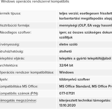
Windows operációs rendszerrel kompatibilis
Termék típusa:
teljes verzió; esetlegesen frissíte
karbantartási megállapodás alap
isztribúció formája:
mennyiségi (OLP, EA vagy hasonló
Másodlagos szoftver:
igen; az összes szükséges doku
szállítjuk
Érvényesség:
életre szóló
Átruházhatóság:
átvihető
elepítési eljárás:
telepítés a gyártó telepítőfájljából 
rchitektúra:
32/64 bit
Operációs rendszer kompatibilitása:
Windows
Nyelv:
többnyelvű szoftver
Kompatibilitása MS Office:
MS Office Standard, MS Office Pr
Kompatibilis számok (P/N)
:
077-07131
Támogatás megszűnése
:
kiterjesztett technikai támogatás:
13.10.2020