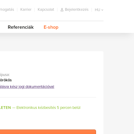
mogatás
Karrier
Kapcsolat
Bejelentkezés
HU
Referenciák
E-shop
típusa:
 örökös
álásra kész jogi dokumentációval
LETEN
Elektronikus kézbesítés 5 percen belül