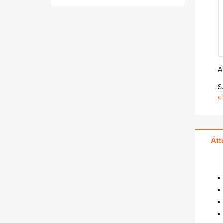
A
S
c
Átt