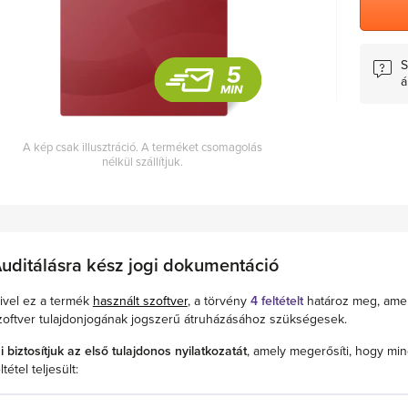
S
á
A kép csak illusztráció. A terméket csomagolás
nélkül szállítjuk.
uditálásra kész jogi dokumentáció
ivel ez a termék
használt szoftver
, a törvény
4 feltételt
határoz meg, ame
zoftver tulajdonjogának jogszerű átruházásához szükségesek.
i biztosítjuk az első tulajdonos nyilatkozatát
, amely megerősíti, hogy min
ltétel teljesült: