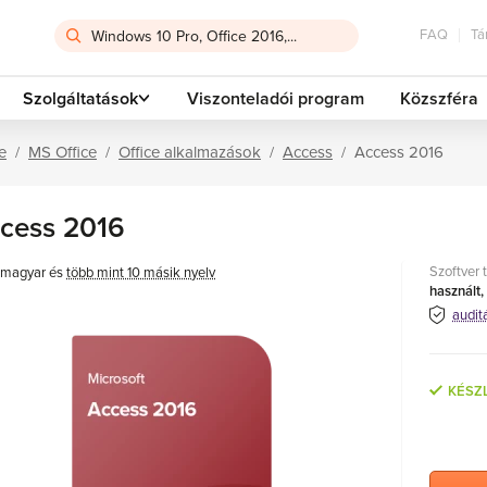
FAQ
Tá
Szolgáltatások
Viszonteladói program
Közszféra
e
MS Office
Office alkalmazások
Access
Access 2016
cess 2016
Szoftver 
magyar és
több mint 10 másik nyelv
használt,
audit
KÉSZ