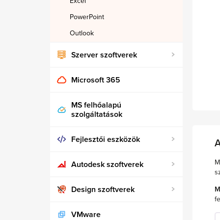
Excel
PowerPoint
Outlook
Szerver szoftverek
Microsoft 365
MS felhőalapú
szolgáltatások
Fejlesztői eszközök
A
M
Autodesk szoftverek
s
Design szoftverek
M
fe
VMware