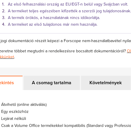
Az első felhasználási ország az EU/EGT-n belül vagy Svájcban volt.
A terméket teljes egészében kifizették a szerzői jog tulajdonosának.
A termék örökös, a használatának nincs időkorlátja.
A terméket az első tulajdonos már nem használja.
 jogi dokumentáció részét képezi a Forscope nem-használatbavétel nyilat
zeretne többet megtudni a rendelkezésre bocsátott dokumentációról?
Ol
ikkünket
.
ekintés
A csomag tartalma
Követelmények
Átvihető (online aktiválás)
Egy eszközhöz
Lejárat nélküli
Csak a Volume Office termékekkel kompatibilis (Standard vagy Professio