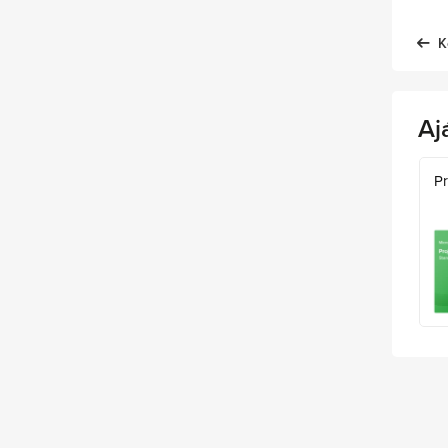
K
Aj
Pr