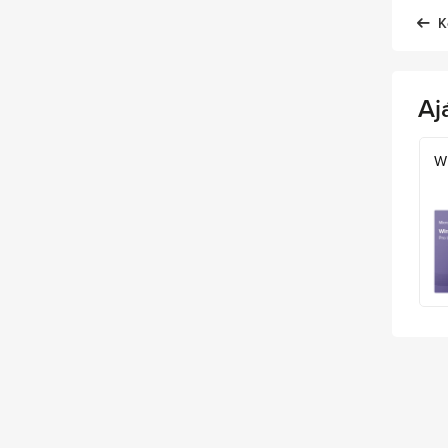
K
Aj
W