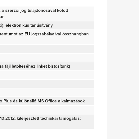
tt a szerzői jog tulajdonosával kötött
ján
); elektronikus tanúsítvány
mentumot az EU jogszabályaival összhangban
(a fájl letöltéséhez linket biztosítunk)
o Plus és különálló MS Office alkalmazások
0.2012, kiterjesztett technikai támogatás: