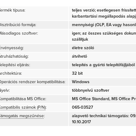
Termék típusa:
teljes verzió; esetlegesen frissíte
karbantartási megállapodás alap
isztribúció formája:
mennyiségi (OLP, EA vagy hasonló
Másodlagos szoftver:
igen; az összes szükséges doku
szállítjuk
Érvényesség:
életre szóló
Átruházhatóság:
átvihető
elepítési eljárás:
telepítés a gyártó telepítőfájljából 
rchitektúra:
32 bit
Operációs rendszer kompatibilitása:
Windows
Nyelv:
többnyelvű szoftver
Kompatibilitása MS Office:
MS Office Standard, MS Office Pr
Kompatibilis számok (P/N)
:
065-03527
Támogatás megszűnése
:
alapvető technikai támogatás: 09.1
10.10.2017