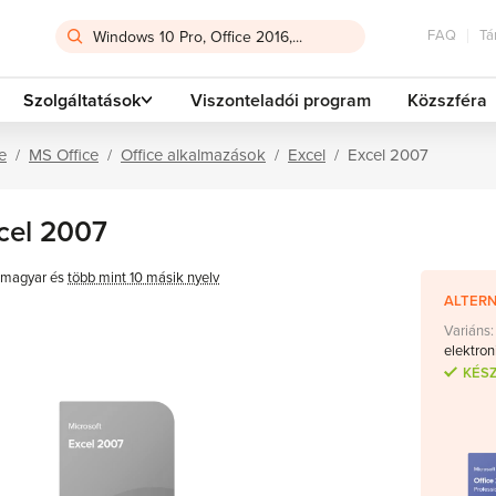
FAQ
Tá
Szolgáltatások
Viszonteladói program
Közszféra
e
MS Office
Office alkalmazások
Excel
Excel 2007
cel 2007
magyar és
több mint 10 másik nyelv
ALTERN
Variáns:
elektron
KÉS