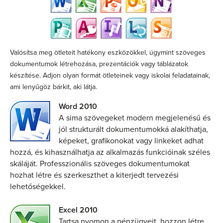
Valósítsa meg ötleteit hatékony eszközökkel, úgymint szöveges
dokumentumok létrehozása, prezentációk vagy táblázatok
készítése. Adjon olyan formát ötleteinek vagy iskolai feladatainak,
ami lenyűgöz bárkit, aki látja.
Word 2010
A sima szövegeket modern megjelenésű és
jól strukturált dokumentumokká alakíthatja,
képeket, grafikonokat vagy linkeket adhat
hozzá, és kihasználhatja az alkalmazás funkcióinak széles
skáláját. Professzionális szöveges dokumentumokat
hozhat létre és szerkeszthet a kiterjedt tervezési
lehetőségekkel.
Excel 2010
Tartsa nyomon a pénzügyeit, hozzon létre