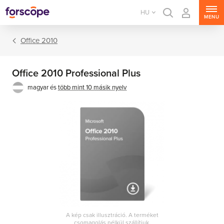
HU
MENU
Office 2010
Office 2010 Professional Plus
magyar és
több mint 10 másik nyelv
Office csomagok
Office alkalmazások
A kép csak illusztráció. A terméket
csomagolás nélkül szállítjuk.