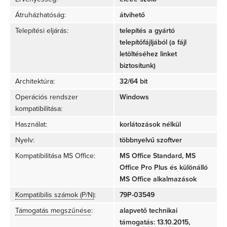
Átruházhatóság:
átvihető
Telepítési eljárás:
telepítés a gyártó
telepítőfájljából (a fájl
letöltéséhez linket
biztosítunk)
Architektúra:
32/64 bit
Operációs rendszer
Windows
kompatibilitása:
Használat:
korlátozások nélkül
Nyelv:
többnyelvű szoftver
Kompatibilitása MS Office:
MS Office Standard, MS
Office Pro Plus és különálló
MS Office alkalmazások
Kompatibilis számok (P/N)
:
79P-03549
Támogatás megszűnése
:
alapvető technikai
támogatás: 13.10.2015,