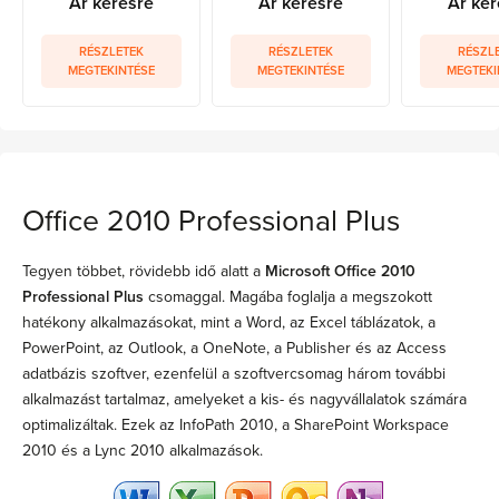
Ár kérésre
Ár kérésre
Ár kér
RÉSZLETEK
RÉSZLETEK
RÉSZL
MEGTEKINTÉSE
MEGTEKINTÉSE
MEGTEKI
Office 2010 Professional Plus
Tegyen többet, rövidebb idő alatt a
Microsoft Office 2010
Professional Plus
csomaggal. Magába foglalja a megszokott
hatékony alkalmazásokat, mint a Word, az Excel táblázatok, a
PowerPoint, az Outlook, a OneNote, a Publisher és az Access
adatbázis szoftver, ezenfelül a szoftvercsomag három további
alkalmazást tartalmaz, amelyeket a kis- és nagyvállalatok számára
optimalizáltak. Ezek az InfoPath 2010, a SharePoint Workspace
2010 és a Lync 2010 alkalmazások.