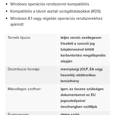
Windows operációs rendszerrel kompatibilis
Kompatibilis a távoli asztali szolgáltatásokkal (RDS)
Windows 8.1 vagy régebbi operációs rendszerekhez
ajánlott
Termék típusa:
teljes verzió; esetlegesen
frissített a szerzői jog
tulajdonosával kötött
karbantartási megállapodás
alapján
Disztribúció formája:
mennyiségi (OLP, EA vagy
hasonló); elektronikus
tanúsítvány
Másodlagos szoftver:
igen; az összes szükséges
dokumentumot az EU
jogszabályaival
összhangban szállítjuk
Érvényesség:
életre szóló