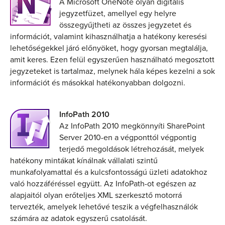
A Microsoft OneNote olyan digitális
jegyzetfüzet, amellyel egy helyre
összegyűjtheti az összes jegyzetet és
információt, valamint kihasználhatja a hatékony keresési
lehetőségekkel járó előnyöket, hogy gyorsan megtalálja,
amit keres. Ezen felül egyszerűen használható megosztott
jegyzeteket is tartalmaz, melynek hála képes kezelni a sok
információt és másokkal hatékonyabban dolgozni.
InfoPath 2010
Az InfoPath 2010 megkönnyíti SharePoint
Server 2010-en a végponttól végpontig
terjedő megoldások létrehozását, melyek
hatékony mintákat kínálnak vállalati szintű
munkafolyamattal és a kulcsfontosságú üzleti adatokhoz
való hozzáféréssel együtt. Az InfoPath-ot egészen az
alapjaitól olyan erőteljes XML szerkesztő motorrá
tervezték, amelyek lehetővé teszik a végfelhasználók
számára az adatok egyszerű csatolását.